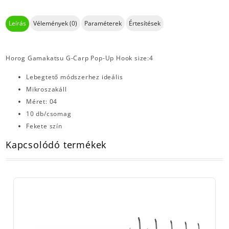
Leírás
Vélemények (0)
Paraméterek
Értesítések
Horog Gamakatsu G-Carp Pop-Up Hook size:4
Lebegtető módszerhez ideális
Mikroszakáll
Méret: 04
10 db/csomag
Fekete szín
Kapcsolódó termékek