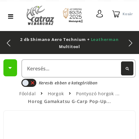
Kosár
2 db Shimano Aero Technium +
Leatherman
Multitool
Keresés ebben a kategóriában
Főoldal
Horgok
Pontyozó horgok
Horog Gamakatsu G-Carp Pop-Up...