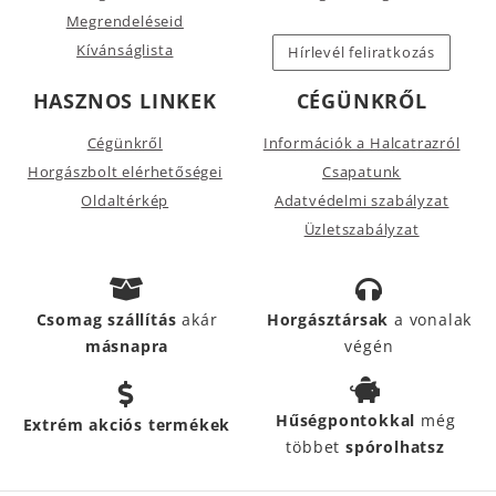
Megrendeléseid
Kívánságlista
Hírlevél feliratkozás
HASZNOS LINKEK
CÉGÜNKRŐL
Cégünkről
Információk a Halcatrazról
Horgászbolt elérhetőségei
Csapatunk
Oldaltérkép
Adatvédelmi szabályzat
Üzletszabályzat
Csomag szállítás
akár
Horgásztársak
a vonalak
másnapra
végén
Hűségpontokkal
még
Extrém akciós termékek
többet
spórolhatsz