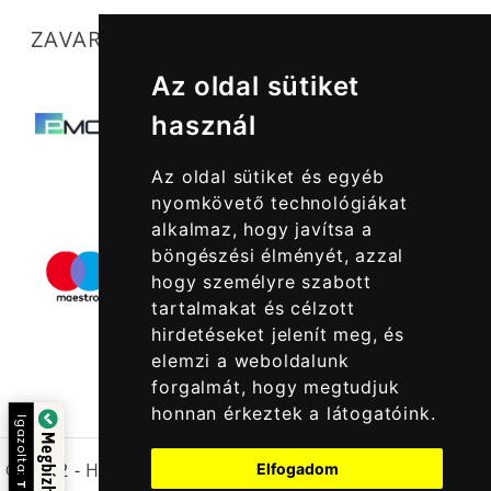
ZAVARTALAN MŰKÖDÉSÜNKET SEGÍTIK
Az oldal sütiket
használ
Az oldal sütiket és egyéb
nyomkövető technológiákat
alkalmaz, hogy javítsa a
böngészési élményét, azzal
hogy személyre szabott
tartalmakat és célzott
hirdetéseket jelenít meg, és
elemzi a weboldalunk
forgalmát, hogy megtudjuk
honnan érkeztek a látogatóink.
Igazolta:
© 2022 -
Halcatraz Kft.
Elfogadom