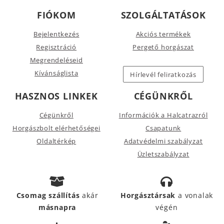
FIÓKOM
SZOLGÁLTATÁSOK
Bejelentkezés
Akciós termékek
Regisztráció
Pergető horgászat
Megrendeléseid
Kívánságlista
Hírlevél feliratkozás
HASZNOS LINKEK
CÉGÜNKRŐL
Cégünkről
Információk a Halcatrazról
Horgászbolt elérhetőségei
Csapatunk
Oldaltérkép
Adatvédelmi szabályzat
Üzletszabályzat
Csomag szállítás
akár
Horgásztársak
a vonalak
másnapra
végén