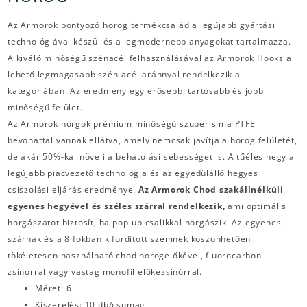
Az Armorok pontyozó horog termékcsalád a legújabb gyártási
technológiával készül és a legmodernebb anyagokat tartalmazza.
A kiváló minőségű szénacél felhasználásával az Armorok Hooks a
lehető legmagasabb szén-acél aránnyal rendelkezik a
kategóriában. Az eredmény egy erősebb, tartósabb és jobb
minőségű felület.
Az Armorok horgok prémium minőségű szuper sima PTFE
bevonattal vannak ellátva, amely nemcsak javítja a horog felületét,
de akár 50%-kal növeli a behatolási sebességet is. A tűéles hegy a
legújabb piacvezető technológia és az egyedülálló hegyes
csiszolási eljárás eredménye.
Az Armorok Chod
szakállnélküli
egyenes hegyével és széles szárral rendelkezik,
ami optimális
horgászatot biztosít, ha pop-up csalikkal horgászik. Az egyenes
szárnak és a 8 fokban kifordított szemnek köszönhetően
tökéletesen használható chod horogelőkével, fluorocarbon
zsinórral vagy vastag monofil előkezsinórral.
Méret: 6
Kiszerelés: 10 db/csomag