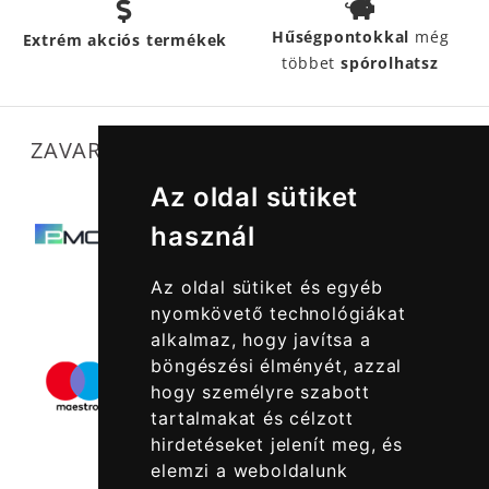
Hűségpontokkal
még
Extrém akciós termékek
többet
spórolhatsz
ZAVARTALAN MŰKÖDÉSÜNKET SEGÍTIK
Az oldal sütiket
használ
Az oldal sütiket és egyéb
nyomkövető technológiákat
alkalmaz, hogy javítsa a
böngészési élményét, azzal
hogy személyre szabott
tartalmakat és célzott
hirdetéseket jelenít meg, és
elemzi a weboldalunk