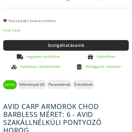
Hozzáadás kedvencekhez
Avid Carp
Szolgáltatásaink
Ingyenes kiszállítás
Ajándékok
Hatalmas raktárkészlet
Hűségpont rendszer
Leírás
Vélemények (6)
Paraméterek
Értesítések
AVID CARP ARMOROK CHOD
BARBLESS MÉRET: 6 - AVID
SZAKÁLLNÉLKÜLI PONTYOZÓ
HOROG