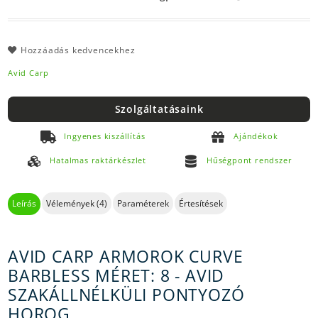
Hozzáadás kedvencekhez
Avid Carp
Szolgáltatásaink
Ingyenes kiszállítás
Ajándékok
Hatalmas raktárkészlet
Hűségpont rendszer
Leírás
Vélemények (4)
Paraméterek
Értesítések
AVID CARP ARMOROK CURVE
BARBLESS MÉRET: 8 - AVID
SZAKÁLLNÉLKÜLI PONTYOZÓ
HOROG