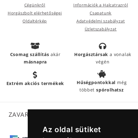
Cégünkről
Információk a Halcatrazról
Horgászbolt elérhetőségei
Csapatunk
Oldaltérkép
Adatvédelmi szabályzat
Üzletszabályzat
Csomag szállítás
akár
Horgásztársak
a vonalak
másnapra
végén
Hűségpontokkal
még
Extrém akciós termékek
többet
spórolhatsz
ZAVARTALAN MŰKÖDÉSÜNKET SEGÍTIK
Az oldal sütiket