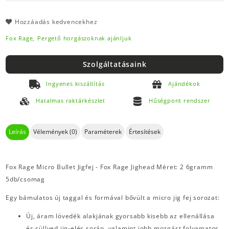
Hozzáadás kedvencekhez
Fox Rage,
Pergető horgászoknak ajánljuk
Szolgáltatásaink
Ingyenes kiszállítás
Ajándékok
Hatalmas raktárkészlet
Hűségpont rendszer
Leírás
Vélemények (0)
Paraméterek
Értesítések
Fox Rage Micro Bullet Jigfej - Fox Rage Jighead Méret: 2 6gramm
5db/csomag
Egy bámulatos új taggal és formával bővült a micro jig fej sorozat:
Új, áram lövedék alakjának gyorsabb kisebb az ellenállása
és süllyed jig-elés során, valamint jobb mozgást folyamatos