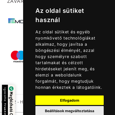
ZAVARTALAN MŰKÖDÉSÜNKET SEGÍTIK
Az oldal sütiket
használ
Az oldal sütiket és egyéb
nyomkövető technológiákat
alkalmaz, hogy javítsa a
böngészési élményét, azzal
hogy személyre szabott
tartalmakat és célzott
hirdetéseket jelenít meg, és
elemzi a weboldalunk
forgalmát, hogy megtudjuk
honnan érkeztek a látogatóink.
Igazolta:
Megbízható Oldal
Elfogadom
© 2022 -
Halcatraz Kft.
Trustindex
Beállítások megváltoztatása