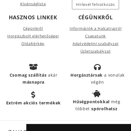
Kívánságlista
Hírlevél feliratkozás
HASZNOS LINKEK
CÉGÜNKRŐL
Cégünkről
Információk a Halcatrazról
Horgászbolt elérhetőségei
Csapatunk
Oldaltérkép
Adatvédelmi szabályzat
Üzletszabályzat
Csomag szállítás
akár
Horgásztársak
a vonalak
másnapra
végén
Hűségpontokkal
még
Extrém akciós termékek
többet
spórolhatsz