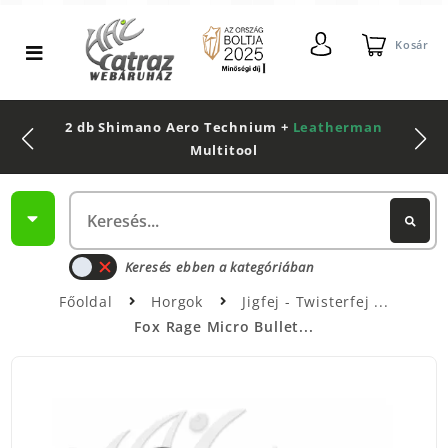
Kosár
2 db Shimano Aero Technium +
Leatherman
Multitool
Keresés ebben a kategóriában
Főoldal
Horgok
Jigfej - Twisterfej
Fox Rage Micro Bullet...