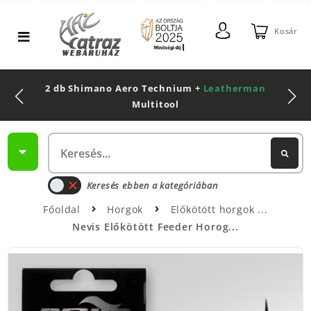
Kosár
2 db Shimano Aero Technium +
Leatherman
Multitool
Keresés ebben a kategóriában
Főoldal
Horgok
Előkötött horgok
Nevis Előkötött Feeder Horog...