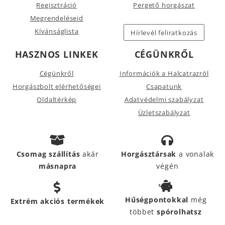
Regisztráció
Pergető horgászat
Megrendeléseid
Kívánságlista
Hírlevél feliratkozás
HASZNOS LINKEK
CÉGÜNKRŐL
Cégünkről
Információk a Halcatrazról
Horgászbolt elérhetőségei
Csapatunk
Oldaltérkép
Adatvédelmi szabályzat
Üzletszabályzat
Csomag szállítás
akár
Horgásztársak
a vonalak
másnapra
végén
Hűségpontokkal
még
Extrém akciós termékek
többet
spórolhatsz