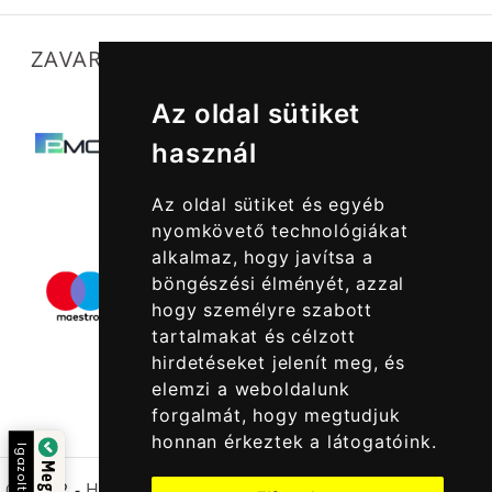
ZAVARTALAN MŰKÖDÉSÜNKET SEGÍTIK
Az oldal sütiket
használ
Az oldal sütiket és egyéb
nyomkövető technológiákat
alkalmaz, hogy javítsa a
böngészési élményét, azzal
hogy személyre szabott
tartalmakat és célzott
hirdetéseket jelenít meg, és
elemzi a weboldalunk
forgalmát, hogy megtudjuk
honnan érkeztek a látogatóink.
Igazolta:
© 2022 -
Halcatraz Kft.