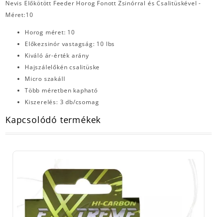
Nevis Előkötött Feeder Horog Fonott Zsinórral és Csalitüskével -
Méret:10
Horog méret: 10
Előkezsinór vastagság: 10 lbs
Kiváló ár-érték arány
Hajszálelőkén csalitüske
Micro szakáll
Több méretben kapható
Kiszerelés: 3 db/csomag
Kapcsolódó termékek