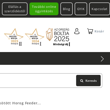
Elállás a
További online
Blog
GYIK
Kapcsolat
szerződéstől
ügyintézés
Kosár
Keresés
kötött Horog Feeder...