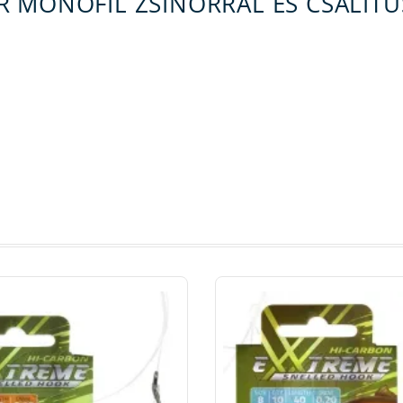
 MONOFIL ZSINÓRRAL ÉS CSALITÜS