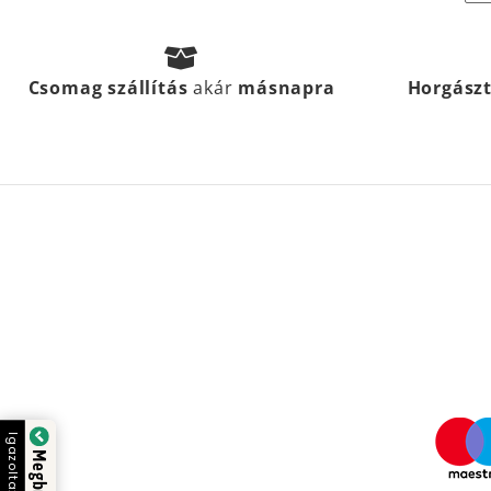
Csomag szállítás
akár
másnapra
Horgász
Igazolta: