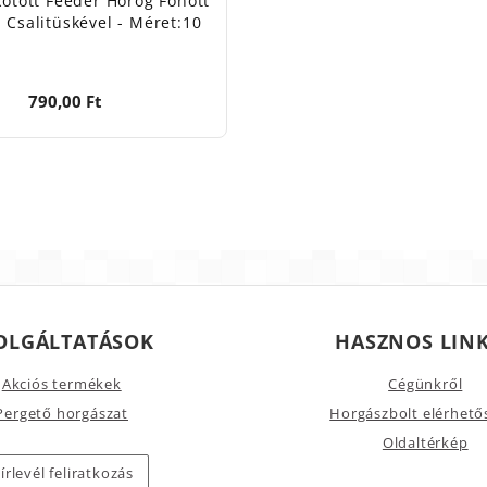
kötött Feeder Horog Fonott
l Csalitüskével - Méret:10
790,00 Ft
OLGÁLTATÁSOK
HASZNOS LIN
Akciós termékek
Cégünkről
Pergető horgászat
Horgászbolt elérhető
Oldaltérkép
írlevél feliratkozás