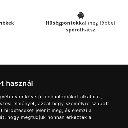
rmékek
Hűségpontokkal
még többet
spórolhatsz
et használ
egyéb nyomkövető technológiákat alkalmaz,
szési élményét, azzal hogy személyre szabott
t hirdetéseket jelenít meg, és elemzi a
át, hogy megtudjuk honnan érkeztek a