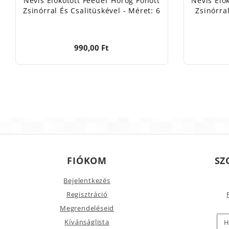
Nevis Előkötött Feeder Horog Fonott
Nevis Elő
Zsinórral És Csalitüskével - Méret: 6
Zsinórra
990,00 Ft
FIÓKOM
SZ
Bejelentkezés
Regisztráció
Megrendeléseid
Kívánságlista
H