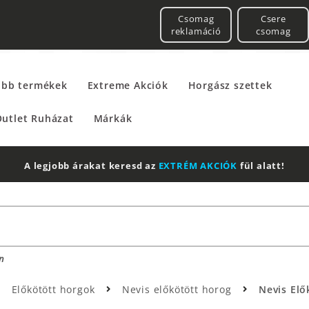
Csomag
Csere
reklamáció
csomag
űbb termékek
Extreme Akciók
Horgász szettek
utlet Ruházat
Márkák
A legjobb árakat keresd az
EXTRÉM AKCIÓK
fül alatt!
n
Előkötött horgok
Nevis előkötött horog
Nevis Elő