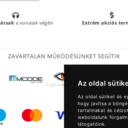
társak
a vonalak végén
Extrém akciós te
ZAVARTALAN MŰKÖDÉSÜNKET SEGÍTIK
Az oldal sütik
Az oldal sütiket és 
hogy javítsa a böngé
tartalmakat és célzot
weboldalunk forgalm
látogatóink.