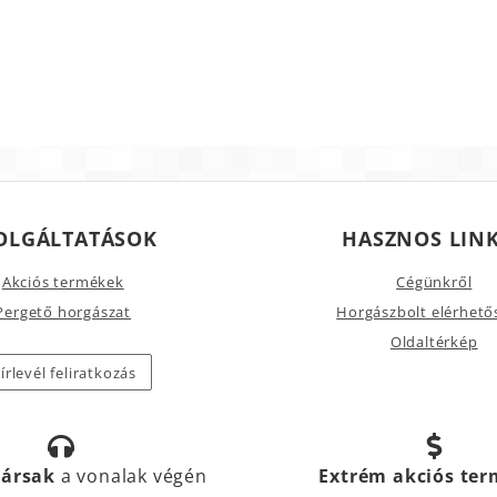
OLGÁLTATÁSOK
HASZNOS LIN
Akciós termékek
Cégünkről
Pergető horgászat
Horgászbolt elérhető
Oldaltérkép
írlevél feliratkozás
társak
a vonalak végén
Extrém akciós te