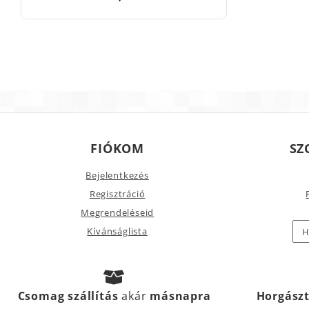
FIÓKOM
SZ
Bejelentkezés
Regisztráció
Megrendeléseid
Kívánságlista
H
Csomag szállítás
akár
másnapra
Horgász