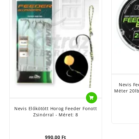
Nevis Fe
Méter 20lb
Nevis Előkötött Horog Feeder Fonott
Zsinórral - Méret: 8
990,00 Ft