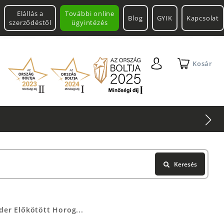
Elállás a
További online
Blog
GYIK
Kapcsolat
szerződéstől
ügyintézés
Kosár
Keresés
der Előkötött Horog...