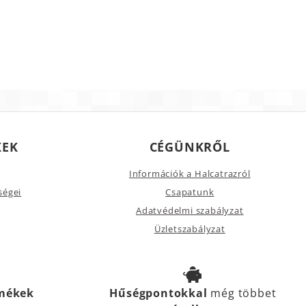
KEK
CÉGÜNKRŐL
Információk a Halcatrazról
ségei
Csapatunk
Adatvédelmi szabályzat
Üzletszabályzat
rmékek
Hűségpontokkal
még többet