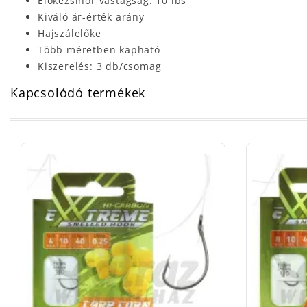
Előkezsinór vastagság: 10 lbs
Kiváló ár-érték arány
Hajszálelőke
Több méretben kapható
Kiszerelés: 3 db/csomag
Kapcsolódó termékek