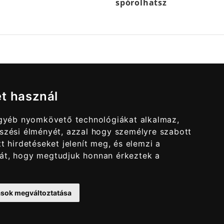
spórolhatsz
et használ
egyéb nyomkövető technológiákat alkalmaz,
szési élményét, azzal hogy személyre szabott
t hirdetéseket jelenít meg, és elemzi a
át, hogy megtudjuk honnan érkeztek a
tások megváltoztatása