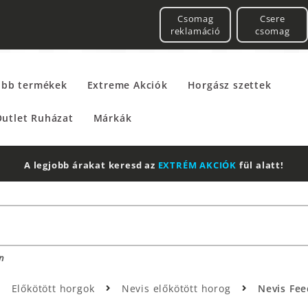
Csomag
Csere
reklamáció
csomag
űbb termékek
Extreme Akciók
Horgász szettek
utlet Ruházat
Márkák
2 db Shimano Aero Technium +
Leatherman
Multitool
n
Előkötött horgok
Nevis előkötött horog
Nevis Fee