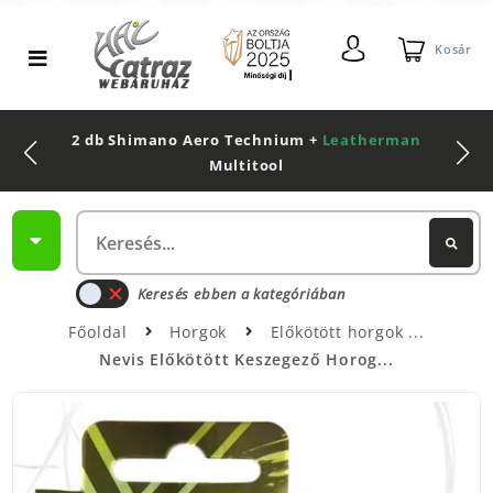
Kosár
2 db Shimano Aero Technium +
Leatherman
Multitool
Keresés ebben a kategóriában
Főoldal
Horgok
Előkötött horgok
Nevis Előkötött Keszegező Horog...