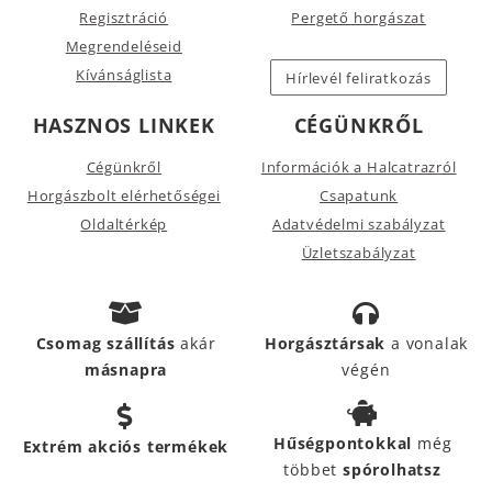
Regisztráció
Pergető horgászat
Megrendeléseid
Kívánságlista
Hírlevél feliratkozás
HASZNOS LINKEK
CÉGÜNKRŐL
Cégünkről
Információk a Halcatrazról
Horgászbolt elérhetőségei
Csapatunk
Oldaltérkép
Adatvédelmi szabályzat
Üzletszabályzat
Csomag szállítás
akár
Horgásztársak
a vonalak
másnapra
végén
Hűségpontokkal
még
Extrém akciós termékek
többet
spórolhatsz