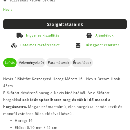
Hozzáadás kedvencekhez
Nevis
Szolgáltatásaink
Ingyenes kiszállítás
Ajándékok
Hatalmas raktárkészlet
Hűségpont rendszer
Leírás
Vélemények (0)
Paraméterek
Értesítések
Nevis Előkötött Keszegező Horog Méret: 16 - Nevis Bream Hook
45cm
Előkötött dévérező horog a Nevis kínálatából. Az előkötött
horgokkal
sok időt spórolhatsz meg és több idő marad a
horgászatra.
Magas széntartalmú, éles horgokkal rendelkezik és
monofil zsinóros füles előkével készül.
Horog: 16
Előke: 0.10 mm / 45 cm