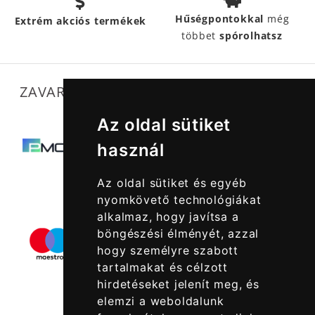
Hűségpontokkal
még
Extrém akciós termékek
többet
spórolhatsz
ZAVARTALAN MŰKÖDÉSÜNKET SEGÍTIK
Az oldal sütiket
használ
Az oldal sütiket és egyéb
nyomkövető technológiákat
alkalmaz, hogy javítsa a
böngészési élményét, azzal
hogy személyre szabott
tartalmakat és célzott
hirdetéseket jelenít meg, és
elemzi a weboldalunk