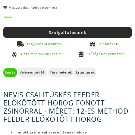
Hozzáadás kedvencekhez
Nevis
Szolgáltatásaink
Ingyenes kiszállítás
Ajándékok
Hatalmas raktárkészlet
Hűségpont rendszer
Leírás
Vélemények (4)
Paraméterek
Értesítések
NEVIS CSALITÜSKÉS FEEDER
ELŐKÖTÖTT HOROG FONOTT
ZSINÓRRAL - MÉRET: 12-ES METHOD
FEEDER ELŐKÖTÖTT HOROG
Fonott zsinórral
szerelt feeder előke