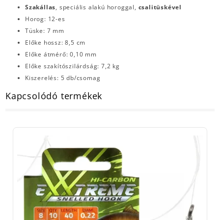
Szakállas
, speciális alakú horoggal,
csalitüskével
Horog: 12-es
Tüske: 7 mm
Előke hossz: 8,5 cm
Előke átmérő: 0,10 mm
Előke szakítószilárdság: 7,2 kg
Kiszerelés: 5 db/csomag
Kapcsolódó termékek