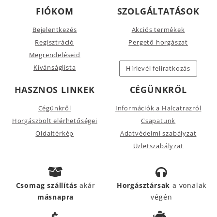
FIÓKOM
SZOLGÁLTATÁSOK
Bejelentkezés
Akciós termékek
Regisztráció
Pergető horgászat
Megrendeléseid
Kívánságlista
Hírlevél feliratkozás
HASZNOS LINKEK
CÉGÜNKRŐL
Cégünkről
Információk a Halcatrazról
Horgászbolt elérhetőségei
Csapatunk
Oldaltérkép
Adatvédelmi szabályzat
Üzletszabályzat
Csomag szállítás
akár
Horgásztársak
a vonalak
másnapra
végén