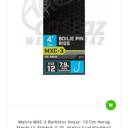
Matrix MXC-3 Barbless Hossz: 10 Cm Horog
Méret:12 Átmérő: 0,20- Matrix Szakállnélküli