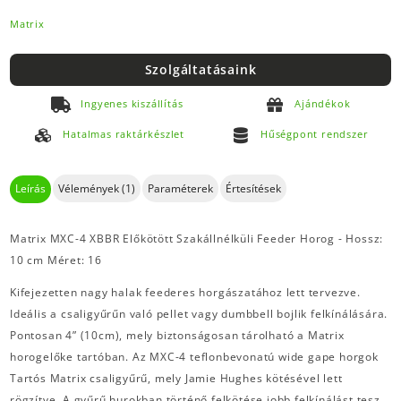
Matrix
Szolgáltatásaink
Ingyenes kiszállítás
Ajándékok
Hatalmas raktárkészlet
Hűségpont rendszer
Leírás
Vélemények (1)
Paraméterek
Értesítések
Matrix MXC-4 XBBR Előkötött Szakállnélküli Feeder Horog - Hossz:
10 cm Méret: 16
Kifejezetten nagy halak feederes horgászatához lett tervezve.
Ideális a csaligyűrűn való pellet vagy dumbbell bojlik felkínálására.
Pontosan 4” (10cm), mely biztonságosan tárolható a Matrix
horogelőke tartóban. Az MXC-4 teflonbevonatú wide gape horgok
Tartós Matrix csaligyűrű, mely Jamie Hughes kötésével lett
rögzítve. A gyűrű hurokban történő felkötése jobb felkínálást tesz