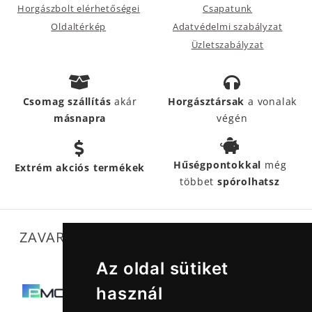
Horgászbolt elérhetőségei
Csapatunk
Oldaltérkép
Adatvédelmi szabályzat
Üzletszabályzat
Csomag szállítás
akár
Horgásztársak
a vonalak
másnapra
végén
Hűségpontokkal
még
Extrém akciós termékek
többet
spórolhatsz
ZAVARTALAN MŰKÖDÉSÜNKET SEGÍTIK
Az oldal sütiket
használ