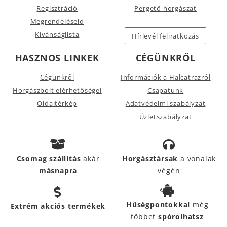
Regisztráció
Pergető horgászat
Megrendeléseid
Kívánságlista
Hírlevél feliratkozás
HASZNOS LINKEK
CÉGÜNKRŐL
Cégünkről
Információk a Halcatrazról
Horgászbolt elérhetőségei
Csapatunk
Oldaltérkép
Adatvédelmi szabályzat
Üzletszabályzat
Csomag szállítás
akár
Horgásztársak
a vonalak
másnapra
végén
Hűségpontokkal
még
Extrém akciós termékek
többet
spórolhatsz