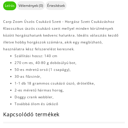
Leírás
Vélemények (0)
Értesítések
Carp Zoom Úszós Csukázó Szett - Horgász Szett Csukázáshoz
Klassszikus úszós csukázó szett mellyel minden körülmények
között horgászhatunk kedvenc halunkra. Ideális választás kezdő
illetve hobby horgászok számára, akik egy megbízható,
használatra kész felszerelést keresnek.
Szállítási hossz: 140 cm
270 cm-es, 40-80 g dobósúlyú bot,
50-es méretű orsó (1 csapágy),
30-as főzsinór,
1-1 db 18 grammos csukázó úszó, drótelőke,
2-es méretű hármas horog,
Doggy crank wobbler,
Továbbá ólom és ütköző
Kapcsolódó termékek