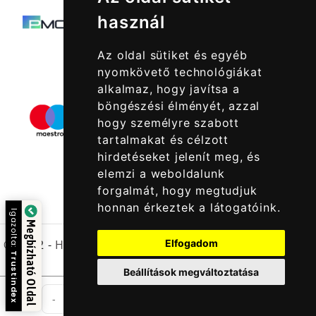
használ
Az oldal sütiket és egyéb
nyomkövető technológiákat
alkalmaz, hogy javítsa a
böngészési élményét, azzal
hogy személyre szabott
tartalmakat és célzott
hirdetéseket jelenít meg, és
elemzi a weboldalunk
forgalmát, hogy megtudjuk
honnan érkeztek a látogatóink.
Igazolta:
Megbízható Oldal
Elfogadom
© 2022 -
Halcatraz Kft.
Trustindex
Beállítások megváltoztatása
db
-
+
Kosárba Rakom