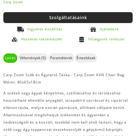
Carp Zoom
Szolgáltatásaink
Ingyenes kiszállítás
Ajándékok
Hatalmas raktárkészlet
Hűségpont rendszer
Leírás
Vélemények (5)
Paraméterek
Értesítések
Carp Zoom Szék és Ágytartó Táska - Carp Zoom AVIX Chair Bag
Méret: 80x65x18cm
A székek vagy ágyak kényelmes, szállításához és tárolásához
használható ellenálló anyagból, strapabíró varrással és cipzárral
ellátott táska, melyre extrán párnázott, állítható vállpánt került.
Alkalmazásával megóvhatjuk székeinket és ágyainkat a
nedvességtől és a kosztól, továbbá nem kell attól tartani, hogy a
szék vagy ágy tappancsai összekoszolják a gépjármű kárpitját,