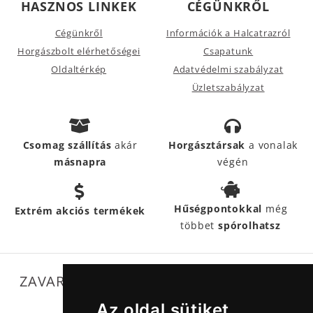
HASZNOS LINKEK
CÉGÜNKRŐL
Cégünkről
Információk a Halcatrazról
Horgászbolt elérhetőségei
Csapatunk
Oldaltérkép
Adatvédelmi szabályzat
Üzletszabályzat
Csomag szállítás
akár
Horgásztársak
a vonalak
másnapra
végén
Hűségpontokkal
még
Extrém akciós termékek
többet
spórolhatsz
ZAVARTALAN MŰKÖDÉSÜNKET SEGÍTIK
Az oldal sütiket