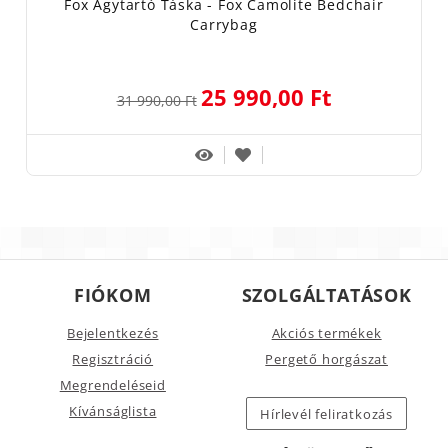
Fox Ágytartó Táska - Fox Camolite Bedchair
Carrybag
25 990,00 Ft
31 990,00 Ft
FIÓKOM
SZOLGÁLTATÁSOK
Bejelentkezés
Akciós termékek
Regisztráció
Pergető horgászat
Megrendeléseid
Kívánságlista
Hírlevél feliratkozás