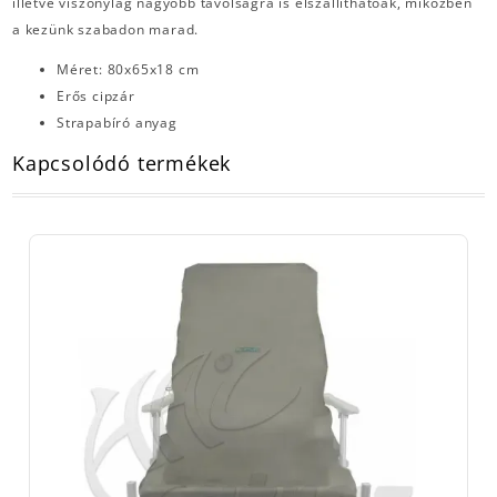
illetve viszonylag nagyobb távolságra is elszállíthatóak, miközben
a kezünk szabadon marad.
Méret: 80x65x18 cm
Erős cipzár
Strapabíró anyag
Kapcsolódó termékek