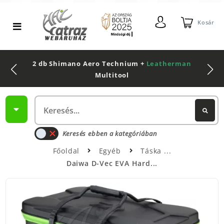
Kosár
2 db Shimano Aero Technium +
Leatherman
Multitool
Keresés ebben a kategóriában
Főoldal
Egyéb
Táska
Daiwa D-Vec EVA Hard...