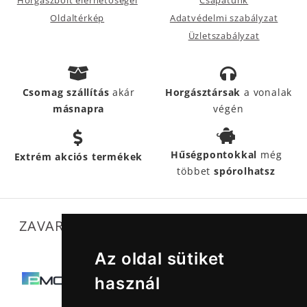
Horgászbolt elérhetőségei
Csapatunk
Oldaltérkép
Adatvédelmi szabályzat
Üzletszabályzat
Csomag szállítás
akár
Horgásztársak
a vonalak
másnapra
végén
Hűségpontokkal
még
Extrém akciós termékek
többet
spórolhatsz
ZAVARTALAN MŰKÖDÉSÜNKET SEGÍTIK
Az oldal sütiket
használ