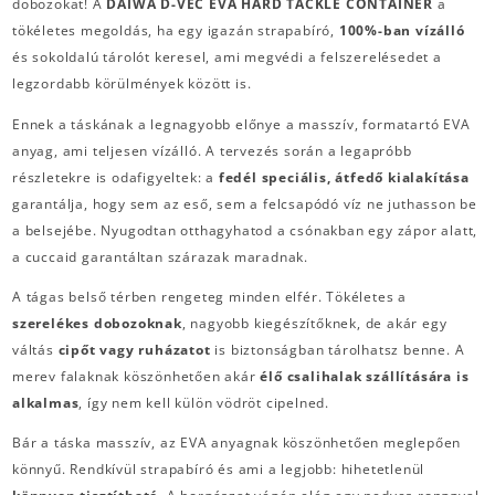
dobozokat! A
DAIWA D-VEC EVA HARD TACKLE CONTAINER
a
tökéletes megoldás, ha egy igazán strapabíró,
100%-ban vízálló
és sokoldalú tárolót keresel, ami megvédi a felszerelésedet a
legzordabb körülmények között is.
Ennek a táskának a legnagyobb előnye a masszív, formatartó EVA
anyag, ami teljesen vízálló. A tervezés során a legapróbb
részletekre is odafigyeltek: a
fedél speciális, átfedő kialakítása
garantálja, hogy sem az eső, sem a felcsapódó víz ne juthasson be
a belsejébe. Nyugodtan otthagyhatod a csónakban egy zápor alatt,
a cuccaid garantáltan szárazak maradnak.
A tágas belső térben rengeteg minden elfér. Tökéletes a
szerelékes dobozoknak
, nagyobb kiegészítőknek, de akár egy
váltás
cipőt vagy ruházatot
is biztonságban tárolhatsz benne. A
merev falaknak köszönhetően akár
élő csalihalak szállítására is
alkalmas
, így nem kell külön vödröt cipelned.
Bár a táska masszív, az EVA anyagnak köszönhetően meglepően
könnyű. Rendkívül strapabíró és ami a legjobb: hihetetlenül