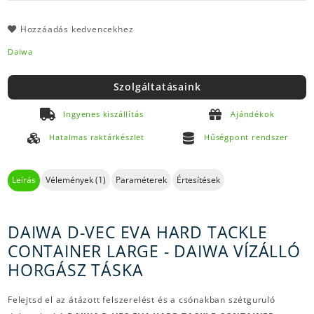
Hozzáadás kedvencekhez
Daiwa
Szolgáltatásaink
Ingyenes kiszállítás
Ajándékok
Hatalmas raktárkészlet
Hűségpont rendszer
Leírás
Vélemények (1)
Paraméterek
Értesítések
DAIWA D-VEC EVA HARD TACKLE
CONTAINER LARGE - DAIWA VÍZÁLLÓ
HORGÁSZ TÁSKA
Felejtsd el az átázott felszerelést és a csónakban szétguruló