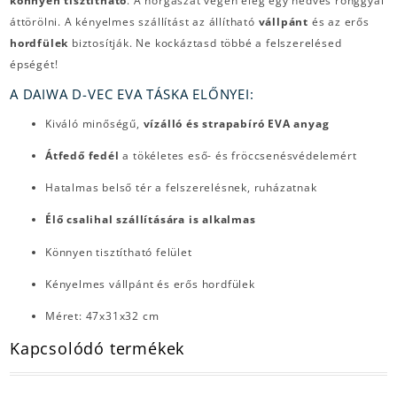
könnyen tisztítható
. A horgászat végén elég egy nedves ronggyal
áttörölni. A kényelmes szállítást az állítható
vállpánt
és az erős
hordfülek
biztosítják. Ne kockáztasd többé a felszerelésed
épségét!
A DAIWA D-VEC EVA TÁSKA ELŐNYEI:
Kiváló minőségű,
vízálló és strapabíró EVA anyag
Átfedő fedél
a tökéletes eső- és fröccsenésvédelemért
Hatalmas belső tér a felszerelésnek, ruházatnak
Élő csalihal szállítására is alkalmas
Könnyen tisztítható felület
Kényelmes vállpánt és erős hordfülek
Méret: 47x31x32 cm
Kapcsolódó termékek