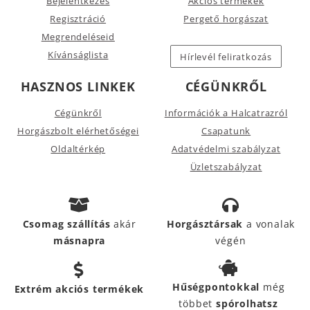
Bejelentkezés
Akciós termékek
Regisztráció
Pergető horgászat
Megrendeléseid
Kívánságlista
Hírlevél feliratkozás
HASZNOS LINKEK
CÉGÜNKRŐL
Cégünkről
Információk a Halcatrazról
Horgászbolt elérhetőségei
Csapatunk
Oldaltérkép
Adatvédelmi szabályzat
Üzletszabályzat
Csomag szállítás
akár
Horgásztársak
a vonalak
másnapra
végén
Hűségpontokkal
még
Extrém akciós termékek
többet
spórolhatsz