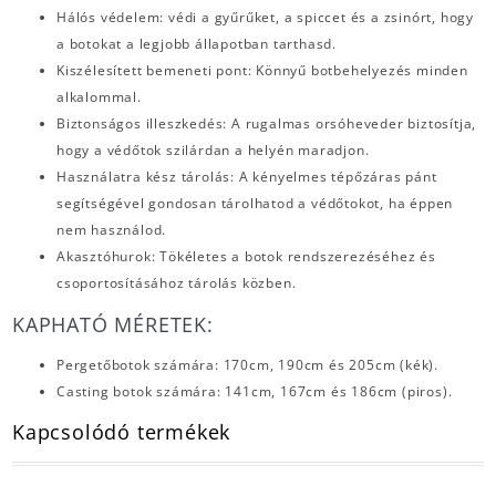
Hálós védelem: védi a gyűrűket, a spiccet és a zsinórt, hogy
a botokat a legjobb állapotban tarthasd.
Kiszélesített bemeneti pont: Könnyű botbehelyezés minden
alkalommal.
Biztonságos illeszkedés: A rugalmas orsóheveder biztosítja,
hogy a védőtok szilárdan a helyén maradjon.
Használatra kész tárolás: A kényelmes tépőzáras pánt
segítségével gondosan tárolhatod a védőtokot, ha éppen
nem használod.
Akasztóhurok: Tökéletes a botok rendszerezéséhez és
csoportosításához tárolás közben.
KAPHATÓ MÉRETEK:
Pergetőbotok számára: 170cm, 190cm és 205cm (kék).
Casting botok számára: 141cm, 167cm és 186cm (piros).
Kapcsolódó termékek