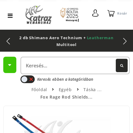
Kosár
2 db Shimano Aero Technium +
Leatherman
Multitool
Keresés ebben a kategóriában
Főoldal
Egyéb
Táska
Fox Rage Rod Shields...