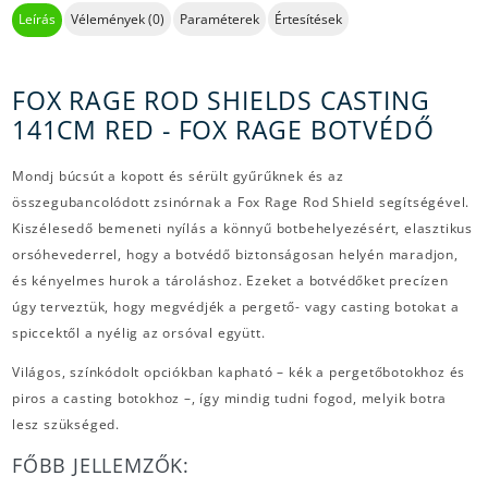
Leírás
Vélemények (0)
Paraméterek
Értesítések
FOX RAGE ROD SHIELDS CASTING
141CM RED - FOX RAGE BOTVÉDŐ
Mondj búcsút a kopott és sérült gyűrűknek és az
összegubancolódott zsinórnak a Fox Rage Rod Shield segítségével.
Kiszélesedő bemeneti nyílás a könnyű botbehelyezésért, elasztikus
orsóhevederrel, hogy a botvédő biztonságosan helyén maradjon,
és kényelmes hurok a tároláshoz. Ezeket a botvédőket precízen
úgy terveztük, hogy megvédjék a pergető- vagy casting botokat a
spiccektől a nyélig az orsóval együtt.
Világos, színkódolt opciókban kapható – kék a pergetőbotokhoz és
piros a casting botokhoz –, így mindig tudni fogod, melyik botra
lesz szükséged.
FŐBB JELLEMZŐK: