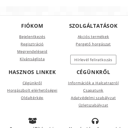
FIÓKOM
SZOLGÁLTATÁSOK
Bejelentkezés
Akciós termékek
Regisztráció
Pergető horgászat
Megrendeléseid
Kívánságlista
Hírlevél feliratkozás
HASZNOS LINKEK
CÉGÜNKRŐL
Cégünkről
Információk a Halcatrazról
Horgászbolt elérhetőségei
Csapatunk
Oldaltérkép
Adatvédelmi szabályzat
Üzletszabályzat