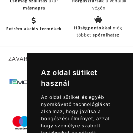
Csomag szállítás
akár
Horgásztársak
a vonalak
másnapra
végén
Hűségpontokkal
még
Extrém akciós termékek
többet
spórolhatsz
ZAVARTALAN MŰKÖDÉSÜNKET SEGÍTIK
Az oldal sütiket
használ
Az oldal sütiket és egyéb
nyomkövető technológiákat
alkalmaz, hogy javítsa a
böngészési élményét, azzal
hogy személyre szabott
tartalmakat és célzott