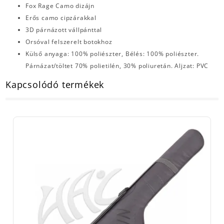
Fox Rage Camo dizájn
Erős camo cipzárakkal
3D párnázott vállpánttal
Orsóval felszerelt botokhoz
Külső anyaga: 100% poliészter, Bélés: 100% poliészter.
Párnázat/töltet 70% polietilén, 30% poliuretán. Aljzat: PVC
Kapcsolódó termékek