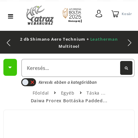
Kosár
2 db Shimano Aero Technium +
Leatherman
Multitool
Keresés ebben a kategóriában
Főoldal
Egyéb
Táska
Daiwa Prorex Bottáska Padded...