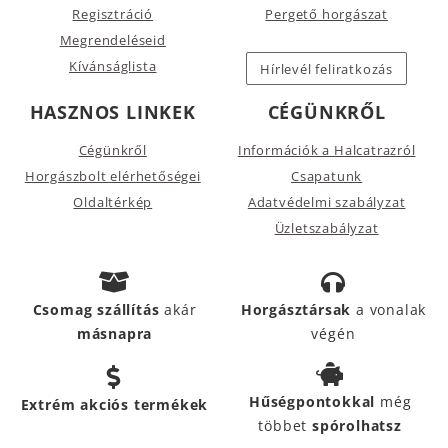
Regisztráció
Pergető horgászat
Megrendeléseid
Kívánságlista
Hírlevél feliratkozás
HASZNOS LINKEK
CÉGÜNKRŐL
Cégünkről
Információk a Halcatrazról
Horgászbolt elérhetőségei
Csapatunk
Oldaltérkép
Adatvédelmi szabályzat
Üzletszabályzat
Csomag szállítás
akár
Horgásztársak
a vonalak
másnapra
végén
Hűségpontokkal
még
Extrém akciós termékek
többet
spórolhatsz