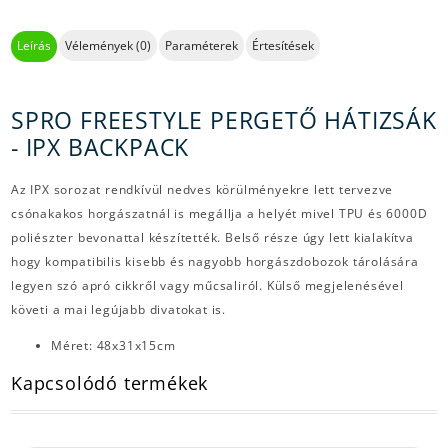
Leírás
Vélemények (0)
Paraméterek
Értesítések
SPRO FREESTYLE PERGETŐ HÁTIZSÁK
- IPX BACKPACK
Az IPX sorozat rendkívül nedves körülményekre lett tervezve
csónakakos horgászatnál is megállja a helyét mivel TPU és 6000D
poliészter bevonattal készítették. Belső része úgy lett kialakítva
hogy kompatibilis kisebb és nagyobb horgászdobozok tárolására
legyen szó apró cikkről vagy műcsaliról. Külső megjelenésével
követi a mai legújabb divatokat is.
Méret: 48x31x15cm
Kapcsolódó termékek