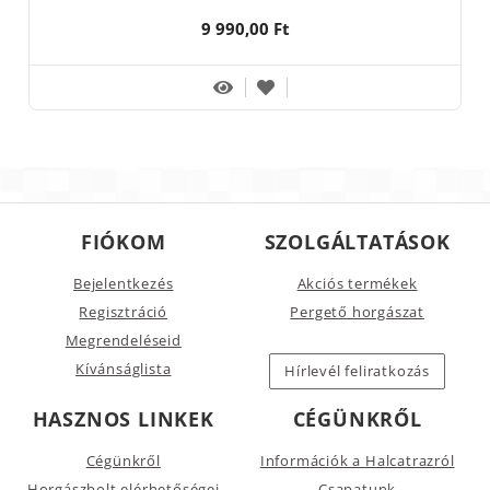
9 990,00 Ft
FIÓKOM
SZOLGÁLTATÁSOK
Bejelentkezés
Akciós termékek
Regisztráció
Pergető horgászat
Megrendeléseid
Kívánságlista
Hírlevél feliratkozás
HASZNOS LINKEK
CÉGÜNKRŐL
Cégünkről
Információk a Halcatrazról
Horgászbolt elérhetőségei
Csapatunk