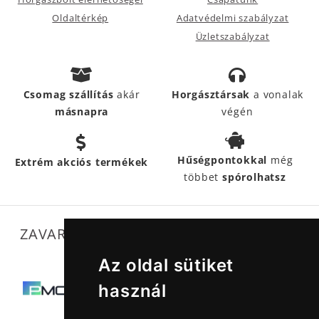
Oldaltérkép
Adatvédelmi szabályzat
Üzletszabályzat
Csomag szállítás
akár
Horgásztársak
a vonalak
másnapra
végén
Hűségpontokkal
még
Extrém akciós termékek
többet
spórolhatsz
ZAVARTALAN MŰKÖDÉSÜNKET SEGÍTIK
Az oldal sütiket
használ