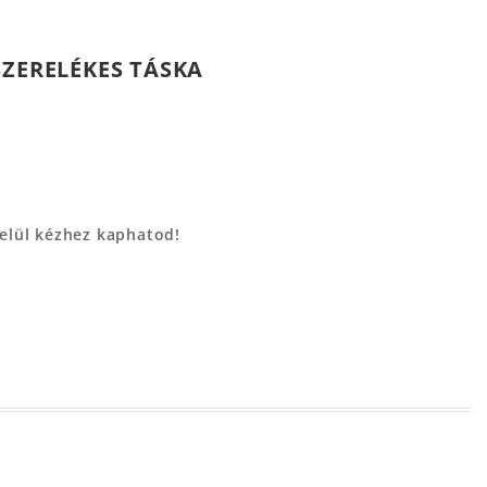
SZERELÉKES TÁSKA
belül kézhez kaphatod!