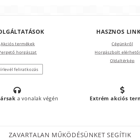
OLGÁLTATÁSOK
HASZNOS LIN
Akciós termékek
Cégünkről
Pergető horgászat
Horgászbolt elérhető
Oldaltérkép
írlevél feliratkozás
társak
a vonalak végén
Extrém akciós te
ZAVARTALAN MŰKÖDÉSÜNKET SEGÍTIK