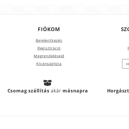
FIÓKOM
SZ
Bejelentkezés
Regisztráció
Megrendeléseid
Kívánságlista
H
Csomag szállítás
akár
másnapra
Horgász