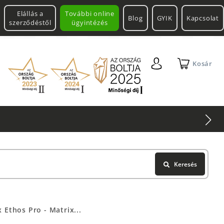
Elállás a
További online
Blog
GYIK
Kapcsolat
szerződéstől
ügyintézés
Kosár
Leatherman
Multitool
Keresés
 Ethos Pro - Matrix...