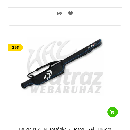
-29%
Daiwa N'ZON Bottáska 2 Botos H-All 180cm