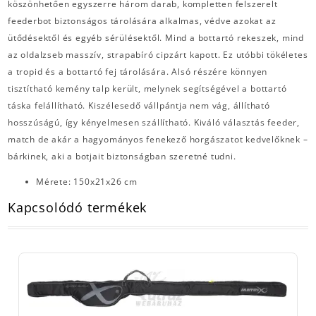
köszönhetően egyszerre három darab, kompletten felszerelt
feederbot biztonságos tárolására alkalmas, védve azokat az
ütődésektől és egyéb sérülésektől. Mind a bottartó rekeszek, mind
az oldalzseb masszív, strapabíró cipzárt kapott. Ez utóbbi tökéletes
a tropid és a bottartó fej tárolására. Alsó részére könnyen
tisztítható kemény talp került, melynek segítségével a bottartó
táska felállítható. Kiszélesedő vállpántja nem vág, állítható
hosszúságú, így kényelmesen szállítható. Kiváló választás feeder,
match de akár a hagyományos fenekező horgászatot kedvelőknek –
bárkinek, aki a botjait biztonságban szeretné tudni.
Mérete: 150x21x26 cm
Kapcsolódó termékek