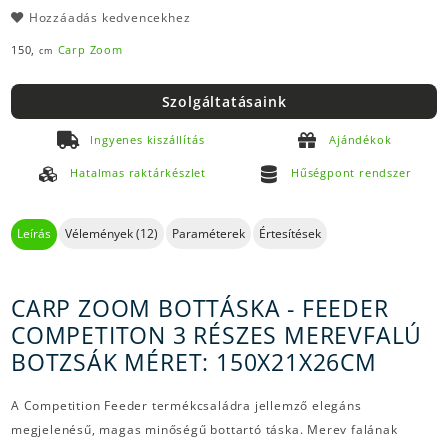
Hozzáadás kedvencekhez
150,
Carp Zoom
cm
Szolgáltatásaink
Ingyenes kiszállítás
Ajándékok
Hatalmas raktárkészlet
Hűségpont rendszer
Leírás
Vélemények (12)
Paraméterek
Értesítések
CARP ZOOM BOTTÁSKA - FEEDER
COMPETITON 3 RÉSZES MEREVFALÚ
BOTZSÁK MÉRET: 150X21X26CM
A Competition Feeder termékcsaládra jellemző elegáns
megjelenésű, magas minőségű bottartó táska. Merev falának