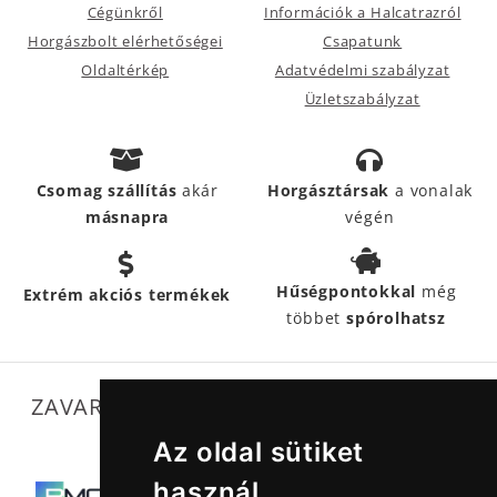
Cégünkről
Információk a Halcatrazról
Horgászbolt elérhetőségei
Csapatunk
Oldaltérkép
Adatvédelmi szabályzat
Üzletszabályzat
Csomag szállítás
akár
Horgásztársak
a vonalak
másnapra
végén
Hűségpontokkal
még
Extrém akciós termékek
többet
spórolhatsz
ZAVARTALAN MŰKÖDÉSÜNKET SEGÍTIK
Az oldal sütiket
használ