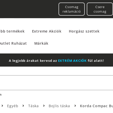
Csomag
Csere
reklamáció
csomag
űbb termékek
Extreme Akciók
Horgász szettek
utlet Ruházat
Márkák
A legjobb árakat keresd az
EXTRÉM AKCIÓK
fül alatt!
n
Egyéb
Táska
Bojlis táska
Korda Compac Buz