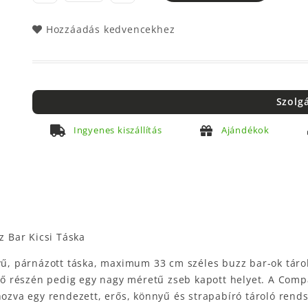
Hozzáadás kedvencekhez
Szolg
Ingyenes kiszállítás
Ajándékok
 Bar Kicsi Táska
 párnázott táska, maximum 33 cm széles buzz bar-ok tárolá
belső részén pedig egy nagy méretű zseb kapott helyet. A C
hozva egy rendezett, erős, könnyű és strapabíró tároló rends