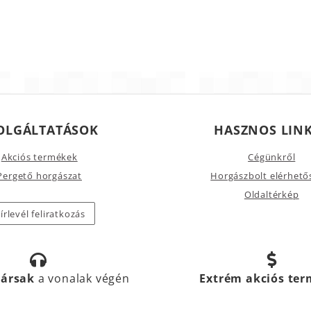
OLGÁLTATÁSOK
HASZNOS LIN
Akciós termékek
Cégünkről
Pergető horgászat
Horgászbolt elérhető
Oldaltérkép
írlevél feliratkozás
társak
a vonalak végén
Extrém akciós te