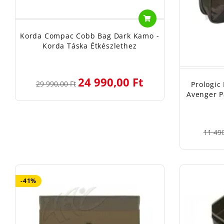
Korda Compac Cobb Bag Dark Kamo -
Korda Táska Étkészlethez
24 990,00 Ft
29 990,00 Ft
Prologic
Avenger P
11 490
-41%