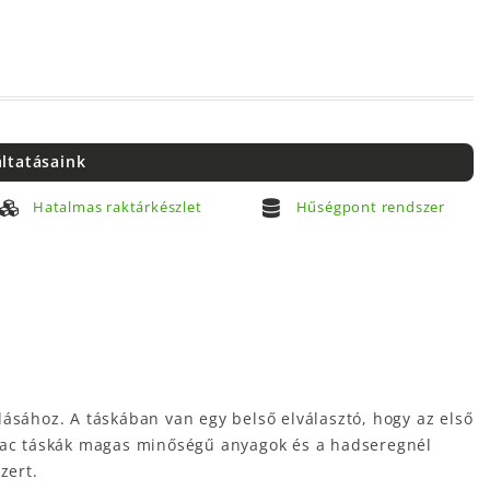
áltatásaink
Hatalmas raktárkészlet
Hűségpont rendszer
sához. A táskában van egy belső elválasztó, hogy az első
ompac táskák magas minőségű anyagok és a hadseregnél
zert.