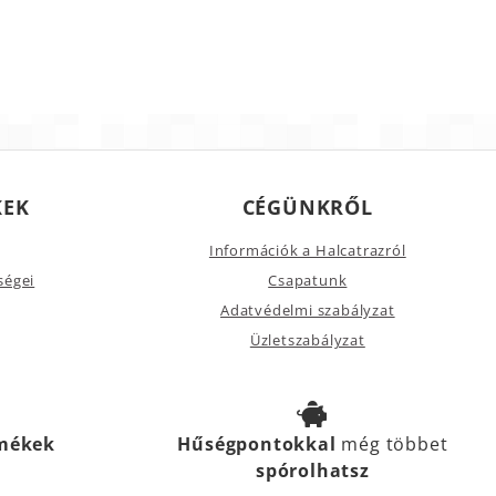
KEK
CÉGÜNKRŐL
Információk a Halcatrazról
ségei
Csapatunk
Adatvédelmi szabályzat
Üzletszabályzat
rmékek
Hűségpontokkal
még többet
spórolhatsz