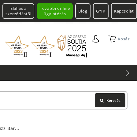
Elállás a
További online
Blog
GYIK
Kapcsolat
szerződéstől
ügyintézés
Kosár
Keresés
z Bar...