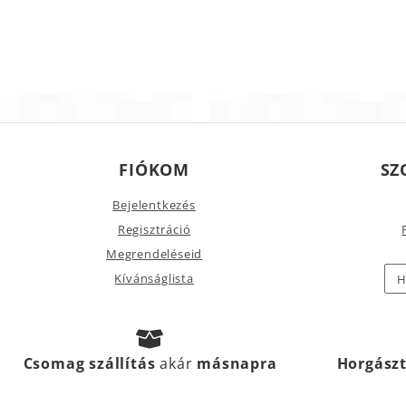
FIÓKOM
SZ
Bejelentkezés
Regisztráció
Megrendeléseid
Kívánságlista
H
Csomag szállítás
akár
másnapra
Horgász