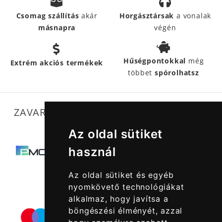
Csomag szállítás
akár
Horgásztársak
a vonalak
másnapra
végén
Hűségpontokkal
még
Extrém akciós termékek
többet
spórolhatsz
ZAVARTALAN MŰKÖDÉSÜNKET SEGÍTIK
Az oldal sütiket
használ
Az oldal sütiket és egyéb
nyomkövető technológiákat
alkalmaz, hogy javítsa a
böngészési élményét, azzal