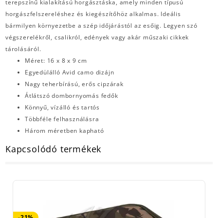
terepszínű kialakítású horgásztáska, amely minden típusú
horgászfelszereléshez és kiegészítőhöz alkalmas. Ideális
bármilyen környezetbe a szép időjárástól az esőig. Legyen szó
végszerelékről, csalikról, edények vagy akár műszaki cikkek
tárolásáról.
Méret: 16 x 8 x 9 cm
Egyedülálló Avid camo dizájn
Nagy teherbírású, erős cipzárak
Átlátszó dombornyomás fedők
Könnyű, vízálló és tartós
Többféle felhasználásra
Három méretben kapható
Kapcsolódó termékek
-21%