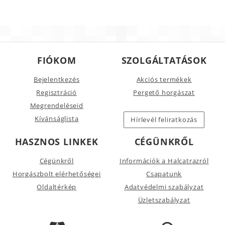
FIÓKOM
SZOLGÁLTATÁSOK
Bejelentkezés
Akciós termékek
Regisztráció
Pergető horgászat
Megrendeléseid
Kívánságlista
Hírlevél feliratkozás
HASZNOS LINKEK
CÉGÜNKRŐL
Cégünkről
Információk a Halcatrazról
Horgászbolt elérhetőségei
Csapatunk
Oldaltérkép
Adatvédelmi szabályzat
Üzletszabályzat