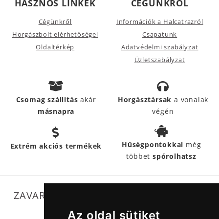
HASZNOS LINKEK
CÉGÜNKRŐL
Cégünkről
Információk a Halcatrazról
Horgászbolt elérhetőségei
Csapatunk
Oldaltérkép
Adatvédelmi szabályzat
Üzletszabályzat
Csomag szállítás
akár
Horgásztársak
a vonalak
másnapra
végén
Hűségpontokkal
még
Extrém akciós termékek
többet
spórolhatsz
ZAVARTALAN MŰKÖDÉSÜNKET SEGÍTIK
Az oldal sütiket