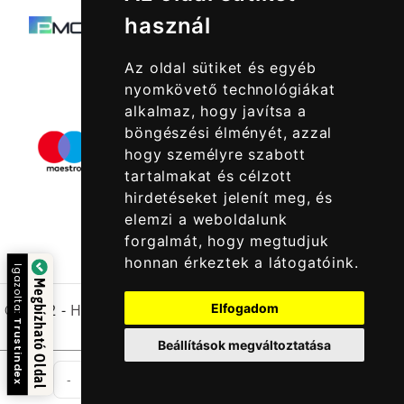
használ
Az oldal sütiket és egyéb
nyomkövető technológiákat
alkalmaz, hogy javítsa a
böngészési élményét, azzal
hogy személyre szabott
tartalmakat és célzott
hirdetéseket jelenít meg, és
elemzi a weboldalunk
forgalmát, hogy megtudjuk
honnan érkeztek a látogatóink.
Igazolta:
Megbízható Oldal
© 2022 -
Halcatraz Kft.
Elfogadom
Trustindex
Beállítások megváltoztatása
db
-
+
Kosárba Rakom