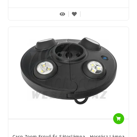
Carp Zoom Ernyő És Sátorlámpa - Horgász Lámpa