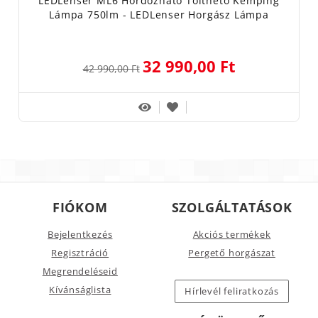
LEDLenser ML6 Hordozható Tölthető Kemping
Lámpa 750lm - LEDLenser Horgász Lámpa
32 990,00 Ft
42 990,00 Ft
FIÓKOM
SZOLGÁLTATÁSOK
Bejelentkezés
Akciós termékek
Regisztráció
Pergető horgászat
Megrendeléseid
Kívánságlista
Hírlevél feliratkozás