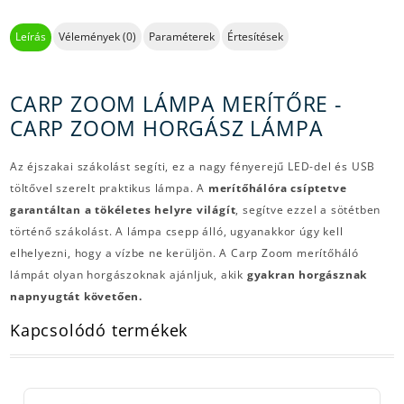
Leírás
Vélemények (0)
Paraméterek
Értesítések
CARP ZOOM LÁMPA MERÍTŐRE -
CARP ZOOM HORGÁSZ LÁMPA
Az éjszakai szákolást segíti, ez a nagy fényerejű LED-del és USB
töltővel szerelt praktikus lámpa. A
merítőhálóra csíptetve
garantáltan a tökéletes helyre világít
, segítve ezzel a sötétben
történő szákolást. A lámpa csepp álló, ugyanakkor úgy kell
elhelyezni, hogy a vízbe ne kerüljön. A Carp Zoom merítőháló
lámpát olyan horgászoknak ajánljuk, akik
gyakran horgásznak
napnyugtát követően.
Kapcsolódó termékek