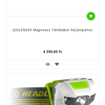
LEDLENSER Mágneses Töltőkábel Fejlámpához
4 390,00 Ft