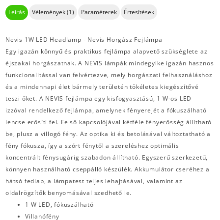
Leírás
Vélemények (1)
Paraméterek
Értesítések
Nevis 1W LED Headlamp - Nevis Horgász Fejlámpa
Egy igazán könnyű és praktikus fejlámpa alapvető szükséglete az
éjszakai horgászatnak. A NEVIS lámpák mindegyike igazán hasznos
funkcionalitással van felvértezve, mely horgászati felhasználáshoz
és a mindennapi élet bármely területén tökéletes kiegészítővé
teszi őket. A NEVIS fejlámpa egy kisfogyasztású, 1 W-os LED
izzóval rendelkező fejlámpa, amelynek fényerejét a fókuszálható
lencse erősíti fel. Felső kapcsolójával kétféle fényerősség állítható
be, plusz a villogó fény. Az optika ki és betolásával változtatható a
fény fókusza, így a szórt fénytől a szereléshez optimális
koncentrált fénysugárig szabadon állítható. Egyszerű szerkezetű,
könnyen használható cseppálló készülék. Akkumulátor cseréhez a
hátsó fedlap, a lámpatest teljes lehajtásával, valamint az
oldalrögzítők benyomásával szedhető le.
1 W LED, fókuszálható
Villanófény