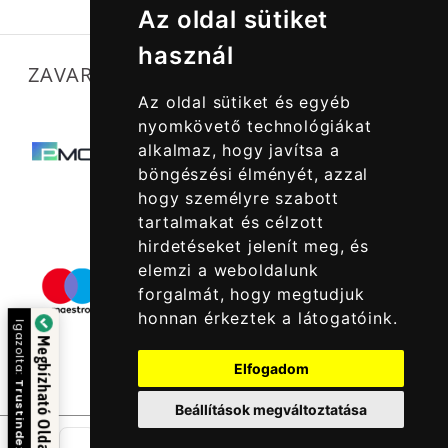
Az oldal sütiket
használ
ZAVARTALAN MŰKÖDÉSÜNKET SEGÍTIK
Az oldal sütiket és egyéb
nyomkövető technológiákat
alkalmaz, hogy javítsa a
böngészési élményét, azzal
hogy személyre szabott
tartalmakat és célzott
hirdetéseket jelenít meg, és
elemzi a weboldalunk
forgalmát, hogy megtudjuk
honnan érkeztek a látogatóink.
Igazolta:
Megbízható Oldal
Elfogadom
Trustindex
Beállítások megváltoztatása
db
-
+