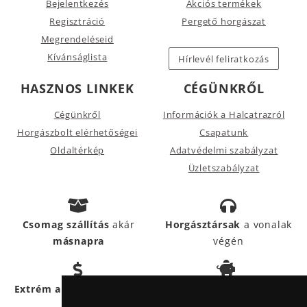
Bejelentkezés
Akciós termékek
Regisztráció
Pergető horgászat
Megrendeléseid
Kívánságlista
Hírlevél feliratkozás
HASZNOS LINKEK
CÉGÜNKRŐL
Cégünkről
Információk a Halcatrazról
Horgászbolt elérhetőségei
Csapatunk
Oldaltérkép
Adatvédelmi szabályzat
Üzletszabályzat
Csomag szállítás
akár
Horgásztársak
a vonalak
másnapra
végén
Hűségpontokkal
még
Extrém akciós termékek
többet
spórolhatsz