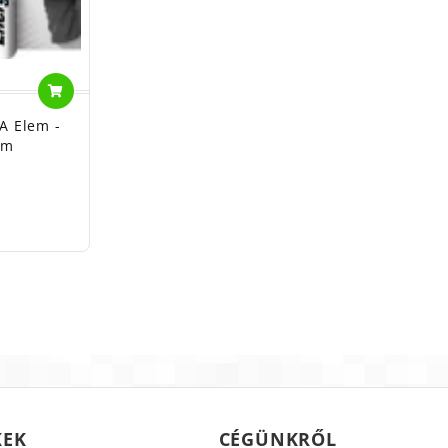
A Elem -
em
KEK
CÉGÜNKRŐL