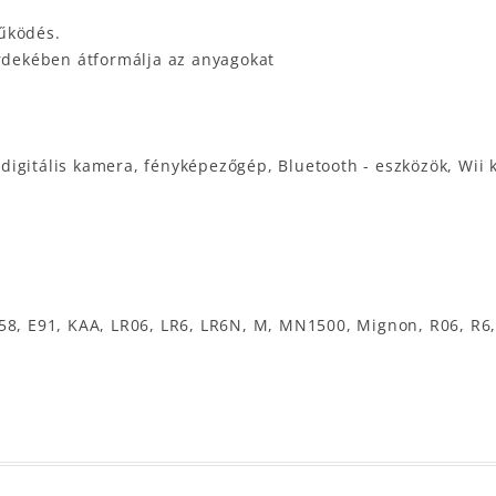
űködés.
érdekében átformálja az anyagokat
igitális kamera, fényképezőgép, Bluetooth - eszközök, Wii k
058, E91, KAA, LR06, LR6, LR6N, M, MN1500, Mignon, R06, R