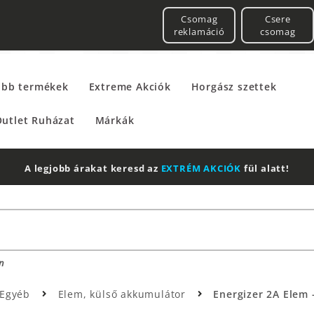
Csomag
Csere
reklamáció
csomag
űbb termékek
Extreme Akciók
Horgász szettek
utlet Ruházat
Márkák
A legjobb árakat keresd az
EXTRÉM AKCIÓK
fül alatt!
n
Egyéb
Elem, külső akkumulátor
Energizer 2A Elem -