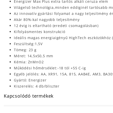
Energizer Max Plus extra tartós alkáli ceruza elem
Világelső technológia,minden eddiginél tartósabb m
Az innovatív gyártási folyamat a nagy teljesítmény 
Akár 80%-kal nagyobb teljesítmény
12 évig is eltartható (eredeti csomagolásban)
Kifolyásmentes konstrukció
Ideális magas energiaigényű HighTech eszközökhöz (d
Feszültség:1,5V
Tömeg: 23 g
Méret: 14,5x50,5 mm
Kémia: ZnMnO2
Működési hőmérséklet:-18 tól +55 C-ig
Egyéb jelölés: AA, XR91, 15A, 815, AAB4E, AM3, BA3
Gyártó: Energizer
Kiszerelés: 4 db/bliszter
Kapcsolódó termékek