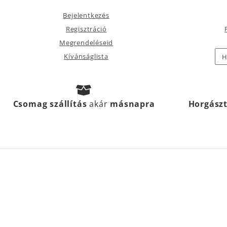
Bejelentkezés
Regisztráció
Megrendeléseid
Kívánságlista
H
Csomag szállítás
akár
másnapra
Horgász