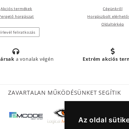
Akciós termékek
Cégünkről
Pergető horgászat
Horgászbolt elérhető
Oldaltérkép
írlevél feliratkozás
társak
a vonalak végén
Extrém akciós te
ZAVARTALAN MŰKÖDÉSÜNKET SEGÍTIK
Az oldal sütik