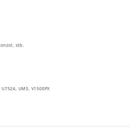
onzol, stb.
6, U7524, UM3, V1500PX