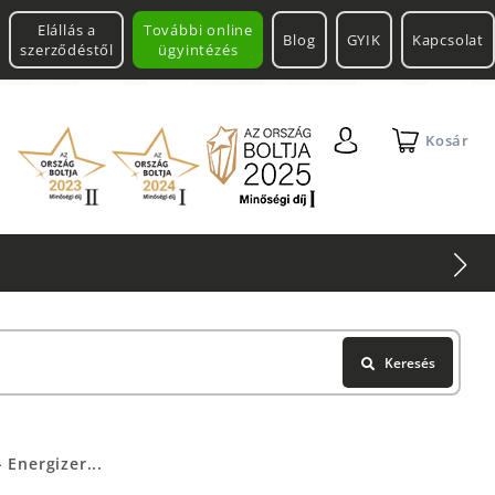
Elállás a
További online
Blog
GYIK
Kapcsolat
szerződéstől
ügyintézés
Kosár
Keresés
 Energizer...