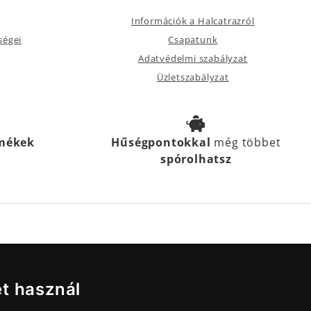
Információk a Halcatrazról
ségei
Csapatunk
Adatvédelmi szabályzat
Üzletszabályzat
rmékek
Hűségpontokkal
még többet
spórolhatsz
et használ