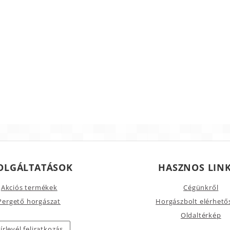
OLGÁLTATÁSOK
HASZNOS LIN
Akciós termékek
Cégünkről
Pergető horgászat
Horgászbolt elérhető
Oldaltérkép
írlevél feliratkozás