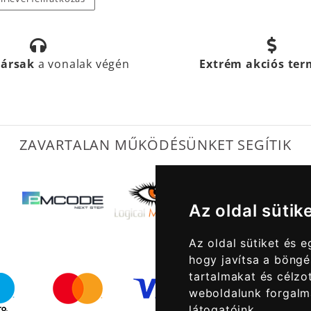
társak
a vonalak végén
Extrém akciós te
ZAVARTALAN MŰKÖDÉSÜNKET SEGÍTIK
Az oldal sütik
Az oldal sütiket és 
hogy javítsa a böngé
tartalmakat és célzot
weboldalunk forgalm
látogatóink.