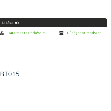
áltatásaink
Hatalmas raktárkészlet
Hűségpont rendszer
GBT015