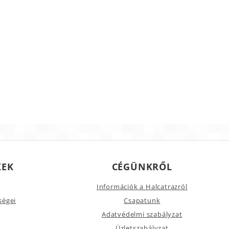
KEK
CÉGÜNKRŐL
Információk a Halcatrazról
ségei
Csapatunk
Adatvédelmi szabályzat
Üzletszabályzat