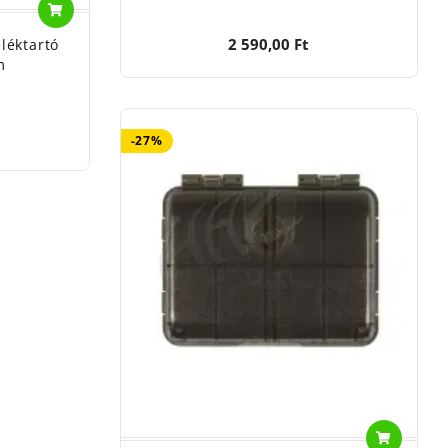
2 590,00 Ft
léktartó
m
-27%