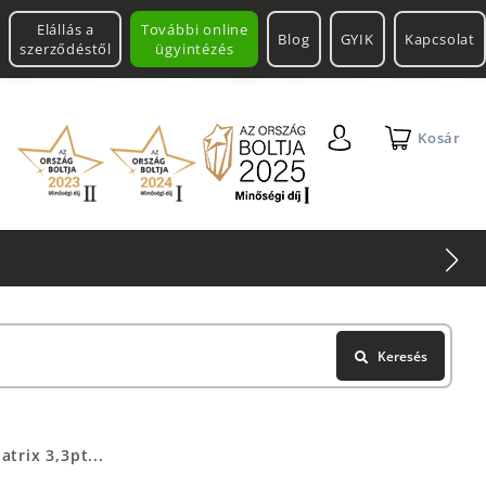
Elállás a
További online
Blog
GYIK
Kapcsolat
szerződéstől
ügyintézés
Kosár
Keresés
trix 3,3pt...