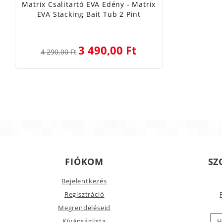
Matrix Csalitartó EVA Edény - Matrix
EVA Stacking Bait Tub 2 Pint
3 490,00 Ft
4 290,00 Ft
FIÓKOM
SZ
Bejelentkezés
Regisztráció
Megrendeléseid
Kívánságlista
H