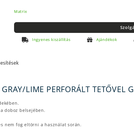
Matrix
Szolg
Ingyenes kiszállítás
Ajándékok
tesítések
T GRAY/LIME PERFORÁLT TETŐVEL 
rdekében.
ik a doboz belsejében.
és nem fog eltörni a használat során.