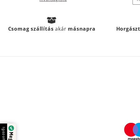
Csomag szállítás
akár
másnapra
Horgász
Igazolta: