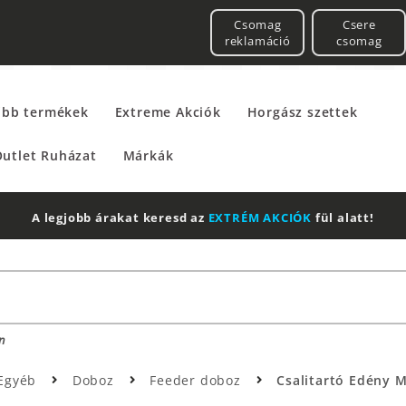
Csomag
Csere
reklamáció
csomag
űbb termékek
Extreme Akciók
Horgász szettek
utlet Ruházat
Márkák
A legjobb árakat keresd az
EXTRÉM AKCIÓK
fül alatt!
n
Egyéb
Doboz
Feeder doboz
Csalitartó Edény Ma