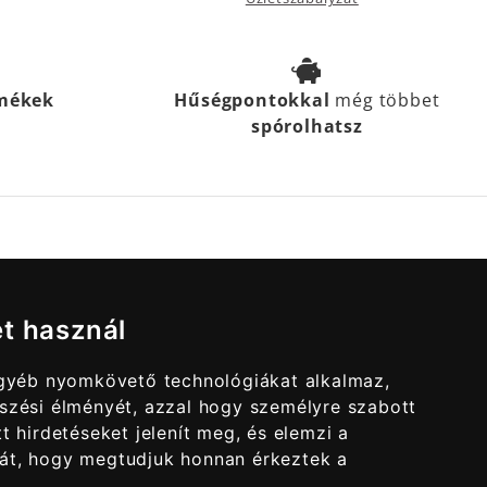
rmékek
Hűségpontokkal
még többet
spórolhatsz
et használ
egyéb nyomkövető technológiákat alkalmaz,
szési élményét, azzal hogy személyre szabott
t hirdetéseket jelenít meg, és elemzi a
át, hogy megtudjuk honnan érkeztek a