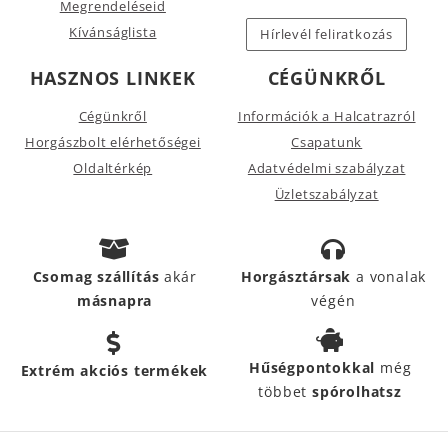
Megrendeléseid
Kívánságlista
Hírlevél feliratkozás
HASZNOS LINKEK
CÉGÜNKRŐL
Cégünkről
Információk a Halcatrazról
Horgászbolt elérhetőségei
Csapatunk
Oldaltérkép
Adatvédelmi szabályzat
Üzletszabályzat
Csomag szállítás
akár
Horgásztársak
a vonalak
másnapra
végén
Hűségpontokkal
még
Extrém akciós termékek
többet
spórolhatsz