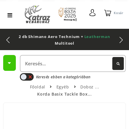
Kosár
2 db Shimano Aero Technium +
Leatherman
Multitool
Keresés ebben a kategóriában
Főoldal
Egyéb
Doboz
Korda Basix Tackle Box...