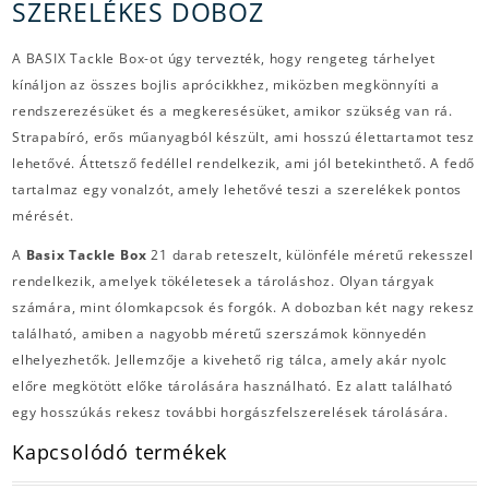
SZERELÉKES DOBOZ
A BASIX Tackle Box-ot úgy tervezték, hogy rengeteg tárhelyet
kínáljon az összes bojlis aprócikkhez, miközben megkönnyíti a
rendszerezésüket és a megkeresésüket, amikor szükség van rá.
Strapabíró, erős műanyagból készült, ami hosszú élettartamot tesz
lehetővé. Áttetsző fedéllel rendelkezik, ami jól betekinthető. A fedő
tartalmaz egy vonalzót, amely lehetővé teszi a szerelékek pontos
mérését.
A
Basix Tackle Box
21 darab reteszelt, különféle méretű rekesszel
rendelkezik, amelyek tökéletesek a tároláshoz. Olyan tárgyak
számára, mint ólomkapcsok és forgók. A dobozban két nagy rekesz
található, amiben a nagyobb méretű szerszámok könnyedén
elhelyezhetők. Jellemzője a kivehető rig tálca, amely akár nyolc
előre megkötött előke tárolására használható. Ez alatt található
egy hosszúkás rekesz további horgászfelszerelések tárolására.
Kapcsolódó termékek