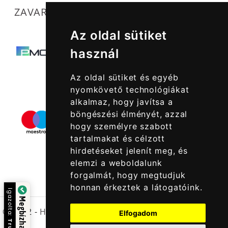
ZAVARTALAN MŰKÖDÉSÜNKET SEGÍTIK
Az oldal sütiket
használ
Az oldal sütiket és egyéb
nyomkövető technológiákat
alkalmaz, hogy javítsa a
böngészési élményét, azzal
hogy személyre szabott
tartalmakat és célzott
hirdetéseket jelenít meg, és
elemzi a weboldalunk
forgalmát, hogy megtudjuk
honnan érkeztek a látogatóink.
Igazolta:
Megbízható Oldal
© 2022 -
Halcatraz Kft.
Elfogadom