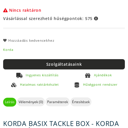
Nincs raktáron
Vásárlással szerezhető hűségpontok:
575
Hozzáadás kedvencekhez
Korda
Szolgáltatásaink
Ingyenes kiszállítás
Ajándékok
Hatalmas raktárkészlet
Hűségpont rendszer
Leírás
Vélemények (0)
Paraméterek
Értesítések
KORDA BASIX TACKLE BOX - KORDA