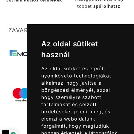
többet
spórolhatsz
ZAVARTALAN MŰKÖDÉSÜNKET SEGÍTIK
Az oldal sütiket
használ
Az oldal sütiket és egyéb
nyomkövető technológiákat
alkalmaz, hogy javítsa a
böngészési élményét, azzal
hogy személyre szabott
tartalmakat és célzott
hirdetéseket jelenít meg, és
elemzi a weboldalunk
forgalmát, hogy megtudjuk
honnan érkeztek a látogatóink.