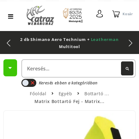
Kosár
2 db Shimano Aero Technium +
Leatherman
Multitool
Keresés ebben a kategóriában
Főoldal
Egyéb
Bottartó
Matrix Bottartó Fej - Matrix...