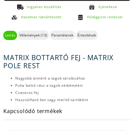
Ingyenes kiszállítás
Ajándékok
Hatalmas raktárkészlet
Hűségpont rendszer
Leírás
Vélemények (13)
Paraméterek
Értesítések
MATRIX BOTTARTÓ FEJ - MATRIX
POLE REST
Nagyobb átmérő a tagok tárolásához
Puha belső rész a tagok védelméért
Csavaros fej
Használható bot vagy merítő tartóként
Kapcsolódó termékek