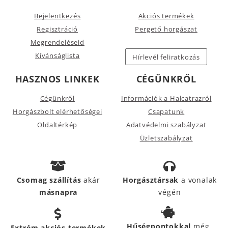
Bejelentkezés
Akciós termékek
Regisztráció
Pergető horgászat
Megrendeléseid
Kívánságlista
Hírlevél feliratkozás
HASZNOS LINKEK
CÉGÜNKRŐL
Cégünkről
Információk a Halcatrazról
Horgászbolt elérhetőségei
Csapatunk
Oldaltérkép
Adatvédelmi szabályzat
Üzletszabályzat
Csomag szállítás
akár
Horgásztársak
a vonalak
másnapra
végén
Hűségpontokkal
még
Extrém akciós termékek