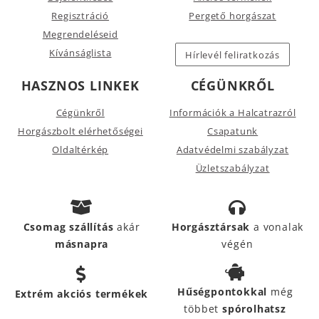
Regisztráció
Pergető horgászat
Megrendeléseid
Kívánságlista
Hírlevél feliratkozás
HASZNOS LINKEK
CÉGÜNKRŐL
Cégünkről
Információk a Halcatrazról
Horgászbolt elérhetőségei
Csapatunk
Oldaltérkép
Adatvédelmi szabályzat
Üzletszabályzat
Csomag szállítás
akár
Horgásztársak
a vonalak
másnapra
végén
Hűségpontokkal
még
Extrém akciós termékek
többet
spórolhatsz