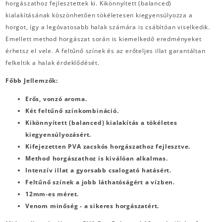
horgászathoz fejlesztettek ki. Kikönnyített (balanced)
kialakításának köszönhetően tökéletesen kiegyensúlyozza a
horgot, így a legóvatosabb halak számára is csábítóan viselkedik.
Emellett method horgászat során is kiemelkedő eredményeket
érhetsz el vele. A feltűnő színek és az erőteljes illat garantáltan
felkeltik a halak érdeklődését.
Főbb Jellemzők:
Erős, vonzó aroma.
Két feltűnő színkombináció.
Kikönnyített (balanced) kialakítás a tökéletes
kiegyensúlyozásért.
Kifejezetten PVA zacskós horgászathoz fejlesztve.
Method horgászathoz is kiválóan alkalmas.
Intenzív illat a gyorsabb csalogató hatásért.
Feltűnő színek a jobb láthatóságért a vízben.
12mm-es méret.
Venom minőség - a sikeres horgászatért.