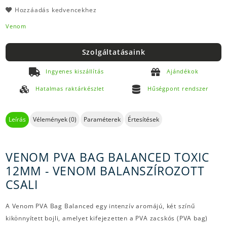
Hozzáadás kedvencekhez
Venom
Szolgáltatásaink
Ingyenes kiszállítás
Ajándékok
Hatalmas raktárkészlet
Hűségpont rendszer
Leírás
Vélemények (0)
Paraméterek
Értesítések
VENOM PVA BAG BALANCED TOXIC
12MM - VENOM BALANSZÍROZOTT
CSALI
A Venom PVA Bag Balanced egy intenzív aromájú, két színű
kikönnyített bojli, amelyet kifejezetten a PVA zacskós (PVA bag)