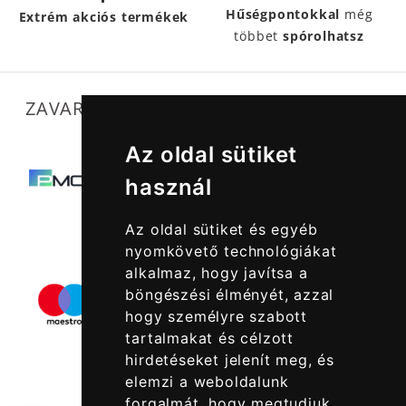
Hűségpontokkal
még
Extrém akciós termékek
többet
spórolhatsz
ZAVARTALAN MŰKÖDÉSÜNKET SEGÍTIK
Az oldal sütiket
használ
Az oldal sütiket és egyéb
nyomkövető technológiákat
alkalmaz, hogy javítsa a
böngészési élményét, azzal
hogy személyre szabott
tartalmakat és célzott
hirdetéseket jelenít meg, és
elemzi a weboldalunk
forgalmát, hogy megtudjuk