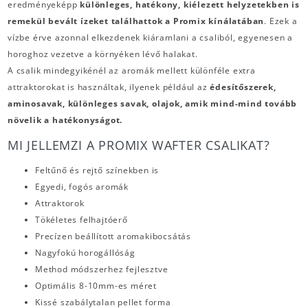
eredményeképp
különleges, hatékony, kiélezett helyzetekben is
remekül bevált ízeket találhattok a Promix kínálatában
. Ezek a
vízbe érve azonnal elkezdenek kiáramlani a csaliból, egyenesen a
horoghoz vezetve a környéken lévő halakat.
A csalik mindegyikénél az aromák mellett különféle extra
attraktorokat is használtak, ilyenek például az
édesítőszerek,
aminosavak, különleges savak, olajok, amik mind-mind tovább
növelik a hatékonyságot.
MI JELLEMZI A PROMIX WAFTER CSALIKAT?
Feltűnő és rejtő színekben is
Egyedi, fogós aromák
Attraktorok
Tökéletes felhajtóerő
Precízen beállított aromakibocsátás
Nagyfokú horogállóság
Method módszerhez fejlesztve
Optimális 8-10mm-es méret
Kissé szabálytalan pellet forma