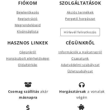
FIÓKOM
SZOLGÁLTATÁSOK
Bejelentkezés
Akciós termékek
Regisztráció
Pergető horgászat
Megrendeléseid
Kívánságlista
Hírlevél feliratkozás
HASZNOS LINKEK
CÉGÜNKRŐL
Cégünkről
Információk a Halcatrazról
Horgászbolt elérhetőségei
Csapatunk
Oldaltérkép
Adatvédelmi szabályzat
Üzletszabályzat
Csomag szállítás
akár
Horgásztársak
a vonalak
másnapra
végén