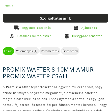
Promix
Szolgáltatásaink
Ingyenes kiszállítás
Ajándékok
Hatalmas raktárkészlet
Hűségpont rendszer
Leírás
Vélemények (1)
Paraméterek
Értesítések
PROMIX WAFTER 8-10MM AMUR -
PROMIX WAFTER CSALI
A
Promix Wafter
fejlesztésekor az egyértelmű cél az volt, hogy
szinte bármilyen helyzetre megoldást jelentsenek a palettán
megtalálható ízek, és színek. Ennek nyomán a termékek egy igen
hosszú fejlesztési és tesztelési perióduson mentek keresztül, hogy
a kezetekbe, vagy inkább a tüskétekre, vagy méginkább a halak