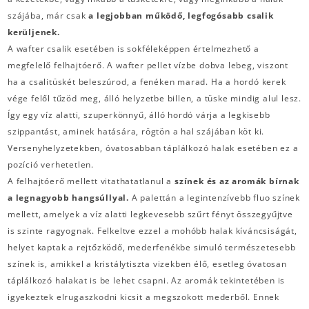
szájába, már csak
a legjobban működő, legfogósabb csalik
kerüljenek.
A wafter csalik esetében is sokféleképpen értelmezhető a
megfelelő felhajtóerő. A wafter pellet vízbe dobva lebeg, viszont
ha a csalitüskét beleszúrod, a fenéken marad. Ha a hordó kerek
vége felől tűzöd meg, álló helyzetbe billen, a tüske mindig alul lesz.
Így egy víz alatti, szuperkönnyű, álló hordó várja a legkisebb
szippantást, aminek hatására, rögtön a hal szájában köt ki.
Versenyhelyzetekben, óvatosabban táplálkozó halak esetében ez a
pozíció verhetetlen.
A felhajtóerő mellett vitathatatlanul a
színek és az aromák bírnak
a legnagyobb hangsúllyal.
A palettán a legintenzívebb fluo színek
mellett, amelyek a víz alatti legkevesebb szűrt fényt összegyűjtve
is szinte ragyognak. Felkeltve ezzel a mohóbb halak kíváncsiságát,
helyet kaptak a rejtőzködő, mederfenékbe simuló természetesebb
színek is, amikkel a kristálytiszta vizekben élő, esetleg óvatosan
táplálkozó halakat is be lehet csapni. Az aromák tekintetében is
igyekeztek elrugaszkodni kicsit a megszokott mederből. Ennek