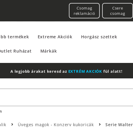
Csomag
Csere
reklamáció
csomag
űbb termékek
Extreme Akciók
Horgász szettek
utlet Ruházat
Márkák
A legjobb árakat keresd az
EXTRÉM AKCIÓK
fül alatt!
n
alik
Üveges magok - Konzerv kukoricák
Serie Walter