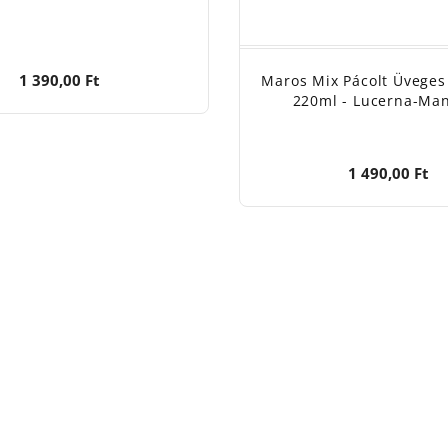
1 390,00 Ft
Maros Mix Pácolt Üveges
220ml - Lucerna-Ma
1 490,00 Ft