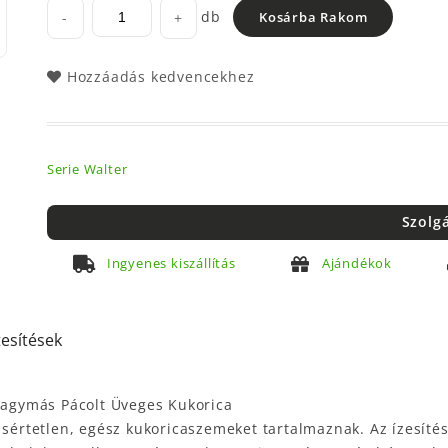
db
-
+
Kosárba Rakom
Hozzáadás kedvencekhez
Serie Walter
Szolg
Ingyenes kiszállítás
Ajándékok
tesítések
khagymás Pácolt Üveges Kukorica
 sértetlen, egész kukoricaszemeket tartalmaznak. Az ízesíté