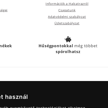
Információk a Halcatrazról
ségei
Csapatunk
Adatvédelmi szabályzat
Üzletszabályzat
rmékek
Hűségpontokkal
még többet
spórolhatsz
et használ