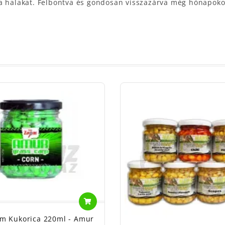
 a halakat. Felbontva és gondosan visszazárva még hónapoko
m Kukorica 220ml - Amur