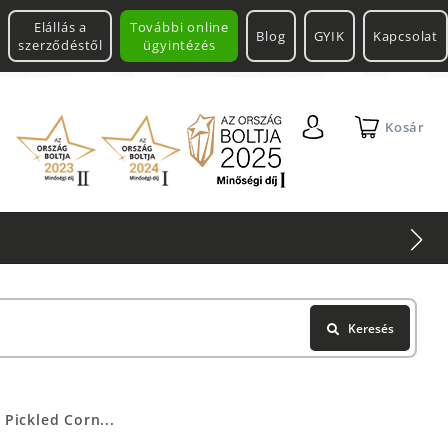
Elállás a
További online
Blog
GYIK
Kapcsolat
szerződéstől
ügyintézés
Kosár
Keresés
 Pickled Corn...