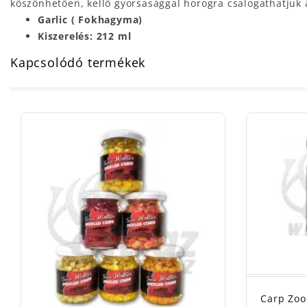
köszönhetően, kellő gyorsasággal horogra csalogathatjuk
Garlic ( Fokhagyma)
Kiszerelés: 212 ml
Kapcsolódó termékek
Carp Zoo