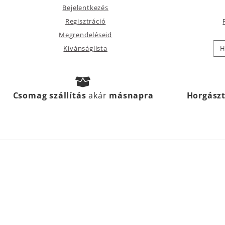
Bejelentkezés
Regisztráció
Megrendeléseid
Kívánságlista
H
Csomag szállítás
akár
másnapra
Horgász