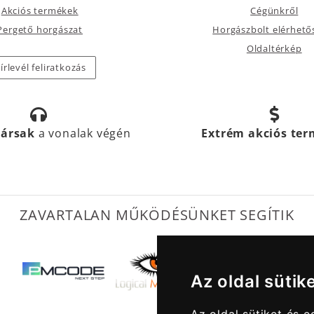
Akciós termékek
Cégünkről
Pergető horgászat
Horgászbolt elérhető
Oldaltérkép
írlevél feliratkozás
társak
a vonalak végén
Extrém akciós te
ZAVARTALAN MŰKÖDÉSÜNKET SEGÍTIK
Az oldal sütik