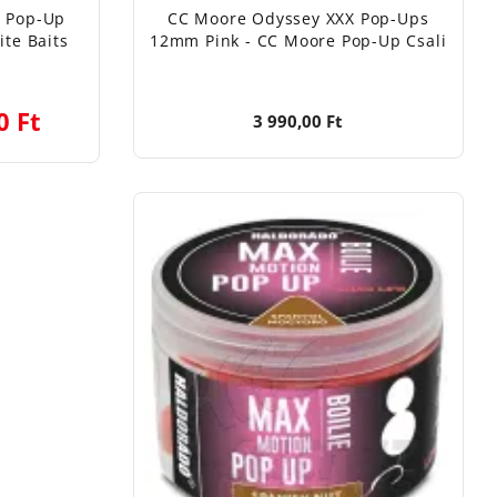
s Pop-Up
CC Moore Odyssey XXX Pop-Ups
te Baits
12mm Pink - CC Moore Pop-Up Csali
0 Ft
3 990,00 Ft