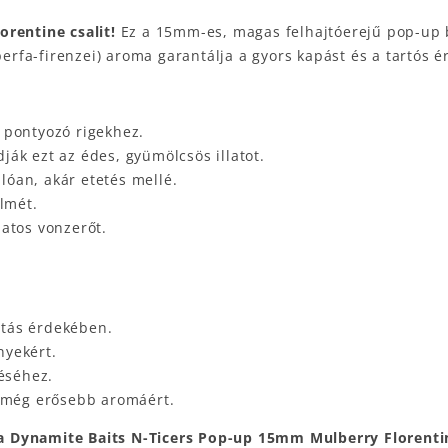
rentine csalit!
Ez a 15mm-es, magas felhajtóerejű pop-up b
perfa-firenzei) aroma garantálja a gyors kapást és a tartós é
 pontyozó rigekhez.
ák ezt az édes, gyümölcsös illatot.
lóan, akár etetés mellé.
elmét.
matos vonzerőt.
atás érdekében.
nyekért.
réséhez.
a még erősebb aromáért.
 Dynamite Baits N-Ticers Pop-up 15mm Mulberry Florentine 