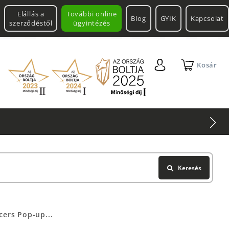
Elállás a
További online
Blog
GYIK
Kapcsolat
szerződéstől
ügyintézés
Kosár
Keresés
cers Pop-up...