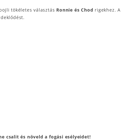
ojli tökéletes választás
Ronnie és Chod
rigekhez. A
rdeklődést.
csalit és növeld a fogási esélyeidet!