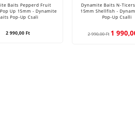
te Baits Pepperd Fruit
Dynamite Baits N-Ticer
 Pop Up 15mm - Dynamite
15mm Shellfish - Dynami
aits Pop-Up Csali
Pop-Up Csalli
1 990,0
2 990,00 Ft
2 990,00 Ft