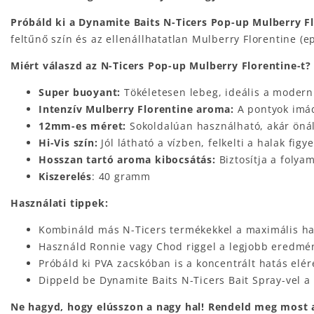
Próbáld ki a Dynamite Baits N-Ticers Pop-up Mulberry Flo
feltűnő szín és az ellenállhatatlan Mulberry Florentine (e
Miért válaszd az N-Ticers Pop-up Mulberry Florentine-t?
Super buoyant:
Tökéletesen lebeg, ideális a modern
Intenzív Mulberry Florentine aroma:
A pontyok imádj
12mm-es méret:
Sokoldalúan használható, akár önál
Hi-Vis szín:
Jól látható a vízben, felkelti a halak figy
Hosszan tartó aroma kibocsátás:
Biztosítja a folya
Kiszerelés
: 40 gramm
Használati tippek:
Kombináld más N-Ticers termékekkel a maximális h
Használd Ronnie vagy Chod riggel a legjobb eredmé
Próbáld ki PVA zacskóban is a koncentrált hatás elé
Dippeld be Dynamite Baits N-Ticers Bait Spray-vel 
Ne hagyd, hogy elússzon a nagy hal! Rendeld meg most a