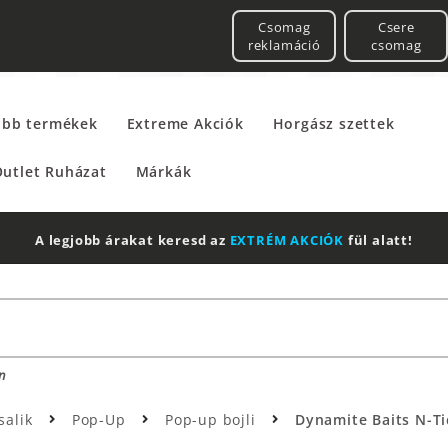
Csomag
Csere
reklamáció
csomag
űbb termékek
Extreme Akciók
Horgász szettek
utlet Ruházat
Márkák
A legjobb árakat keresd az
EXTRÉM AKCIÓK
fül alatt!
n
salik
Pop-Up
Pop-up bojli
Dynamite Baits N-Ti