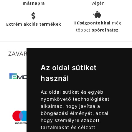
másnapra
végén
Hűségpontokkal
még
Extrém akciós termékek
többet
spórolhatsz
ZAVARTALAN MŰKÖDÉSÜNKET SEGÍTIK
Az oldal sütiket
használ
Az oldal sütiket és egyéb
nyomkövető technológiákat
alkalmaz, hogy javítsa a
böngészési élményét, azzal
hogy személyre szabott
tartalmakat és célzott