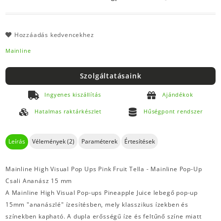
Hozzáadás kedvencekhez
Mainline
Szolgáltatásaink
Ingyenes kiszállítás
Ajándékok
Hatalmas raktárkészlet
Hűségpont rendszer
Leírás
Vélemények (2)
Paraméterek
Értesítések
Mainline High Visual Pop Ups Pink Fruit Tella - Mainline Pop-Up
Csali Ananász 15 mm
A Mainline High Visual Pop-ups Pineapple Juice lebegő pop-up
15mm "ananászlé" ízesítésben, mely klasszikus ízekben és
színekben kapható. A dupla erősségű íze és feltűnő színe miatt