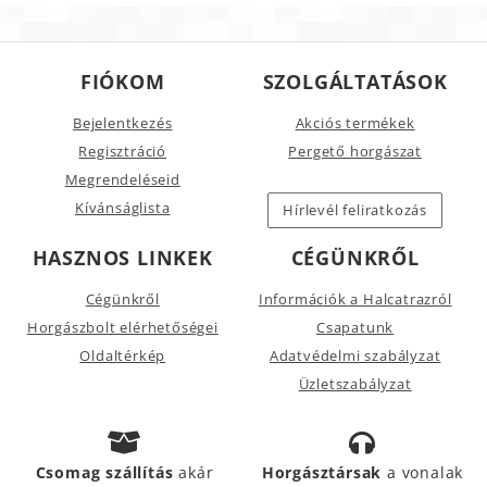
FIÓKOM
SZOLGÁLTATÁSOK
Bejelentkezés
Akciós termékek
Regisztráció
Pergető horgászat
Megrendeléseid
Kívánságlista
Hírlevél feliratkozás
HASZNOS LINKEK
CÉGÜNKRŐL
Cégünkről
Információk a Halcatrazról
Horgászbolt elérhetőségei
Csapatunk
Oldaltérkép
Adatvédelmi szabályzat
Üzletszabályzat
Csomag szállítás
akár
Horgásztársak
a vonalak