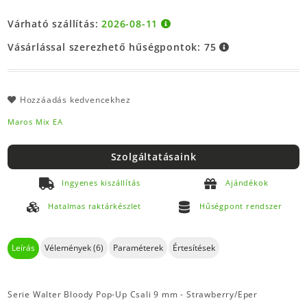
Várható szállítás:
2026-08-11
Vásárlással szerezhető hűségpontok:
75
Hozzáadás kedvencekhez
Maros Mix EA
Szolgáltatásaink
Ingyenes kiszállítás
Ajándékok
Hatalmas raktárkészlet
Hűségpont rendszer
Leírás
Vélemények (6)
Paraméterek
Értesítések
Serie Walter Bloody Pop-Up Csali 9 mm - Strawberry/Eper