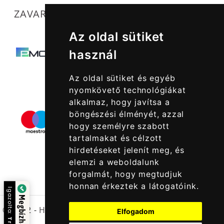
ZAVARTALAN MŰKÖDÉSÜNKET SEGÍTIK
Az oldal sütiket
használ
Az oldal sütiket és egyéb
nyomkövető technológiákat
alkalmaz, hogy javítsa a
böngészési élményét, azzal
hogy személyre szabott
tartalmakat és célzott
hirdetéseket jelenít meg, és
elemzi a weboldalunk
forgalmát, hogy megtudjuk
honnan érkeztek a látogatóink.
Igazolta:
© 2022 -
Halcatraz Kft.
Elfogadom