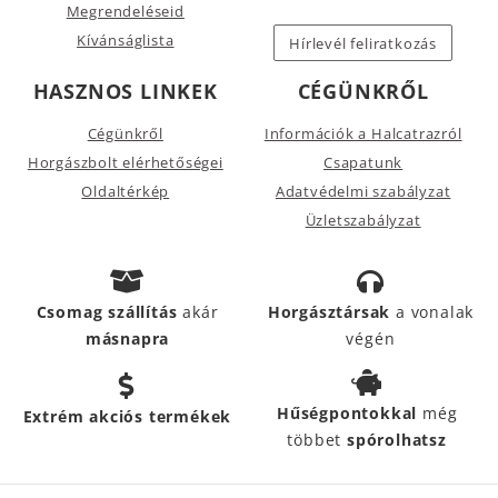
Megrendeléseid
Kívánságlista
Hírlevél feliratkozás
HASZNOS LINKEK
CÉGÜNKRŐL
Cégünkről
Információk a Halcatrazról
Horgászbolt elérhetőségei
Csapatunk
Oldaltérkép
Adatvédelmi szabályzat
Üzletszabályzat
Csomag szállítás
akár
Horgásztársak
a vonalak
másnapra
végén
Hűségpontokkal
még
Extrém akciós termékek
többet
spórolhatsz