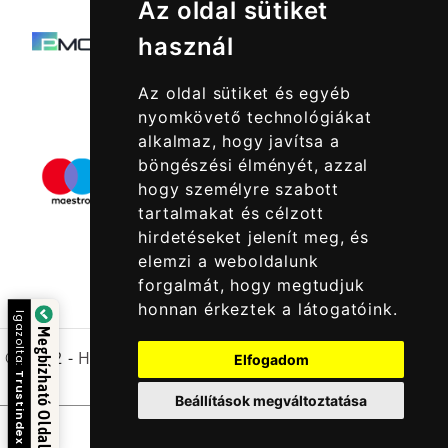
Az oldal sütiket
használ
Az oldal sütiket és egyéb
nyomkövető technológiákat
alkalmaz, hogy javítsa a
böngészési élményét, azzal
hogy személyre szabott
tartalmakat és célzott
hirdetéseket jelenít meg, és
elemzi a weboldalunk
forgalmát, hogy megtudjuk
honnan érkeztek a látogatóink.
Igazolta:
Megbízható Oldal
© 2022 -
Halcatraz Kft.
Elfogadom
Trustindex
Beállítások megváltoztatása
Kapcsolatfelvétel