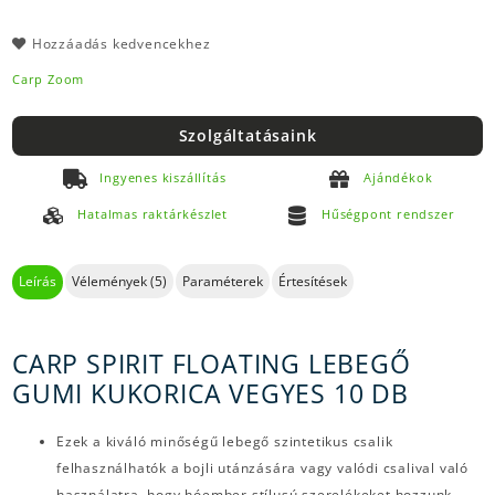
Hozzáadás kedvencekhez
Carp Zoom
Szolgáltatásaink
Ingyenes kiszállítás
Ajándékok
Hatalmas raktárkészlet
Hűségpont rendszer
Leírás
Vélemények (5)
Paraméterek
Értesítések
CARP SPIRIT FLOATING LEBEGŐ
GUMI KUKORICA VEGYES 10 DB
Ezek a kiváló minőségű lebegő szintetikus csalik
felhasználhatók a bojli utánzására vagy valódi csalival való
használatra, hogy hóember stílusú szerelékeket hozzunk