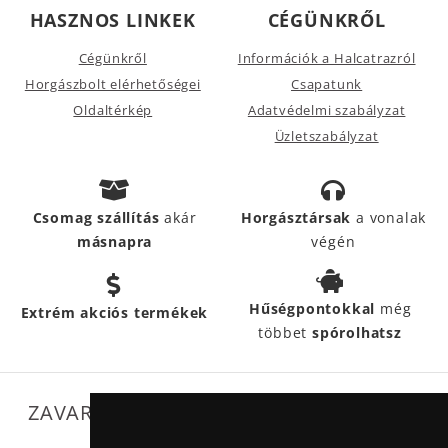
HASZNOS LINKEK
CÉGÜNKRŐL
Cégünkről
Információk a Halcatrazról
Horgászbolt elérhetőségei
Csapatunk
Oldaltérkép
Adatvédelmi szabályzat
Üzletszabályzat
Csomag szállítás
akár
Horgásztársak
a vonalak
másnapra
végén
Hűségpontokkal
még
Extrém akciós termékek
többet
spórolhatsz
ZAVARTALAN MŰKÖDÉSÜNKET SEGÍTIK