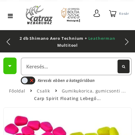
Kosár
2 db Shimano Aero Technium +
Leatherman
Multitool
Keresés ebben a kategóriában
Főoldal
Csalik
Gumikukorica, gumicsonti
Carp Spirit Floating Lebegő...