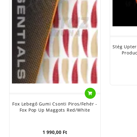
Stég Upte
Produ
Fox Lebegő Gumi Csonti Piros/Fehér -
Fox Pop Up Maggots Red/White
1 990,00 Ft