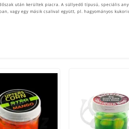
 időszak után kerültek piacra. A süllyedő típusú, speciális a
, vagy egy másik csalival együtt, pl. hagyományos kukorica,