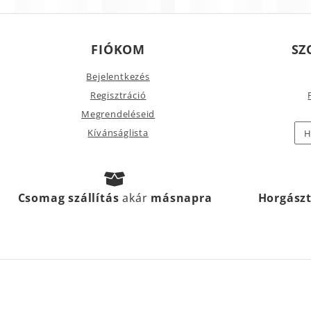
FIÓKOM
SZ
Bejelentkezés
Regisztráció
Megrendeléseid
Kívánságlista
H
Csomag szállítás
akár
másnapra
Horgász