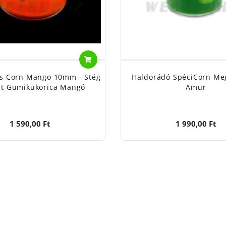
rs Corn Mango 10mm - Stég
Haldorádó SpéciCorn Me
ct Gumikukorica Mangó
Amur
1 590,00 Ft
1 990,00 Ft