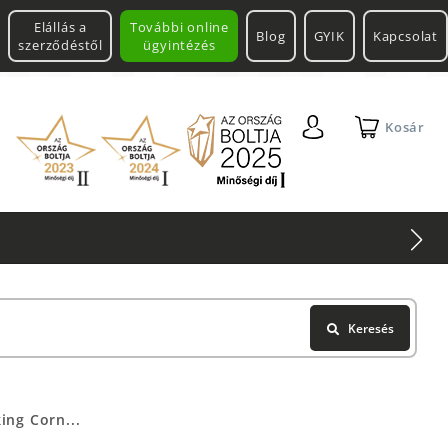
Elállás a
További online
Blog
GYIK
Kapcsolat
szerződéstől
ügyintézés
Kosár
Keresés
ing Corn...