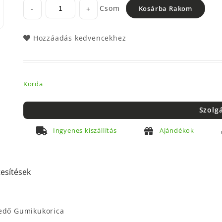
Csom
-
+
Kosárba Rakom
Hozzáadás kedvencekhez
Korda
Szolg
Ingyenes kiszállítás
Ajándékok
tesítések
yedő Gumikukorica