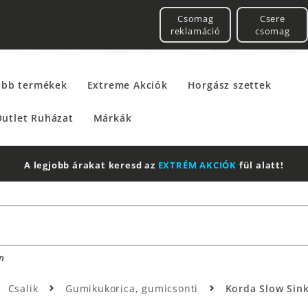
Csomag
Csere
reklamáció
csomag
űbb termékek
Extreme Akciók
Horgász szettek
utlet Ruházat
Márkák
A legjobb árakat keresd az
EXTRÉM AKCIÓK
fül alatt!
n
Csalik
Gumikukorica, gumicsonti
Korda Slow Sink