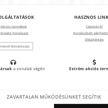
OLGÁLTATÁSOK
HASZNOS LIN
Akciós termékek
Cégünkről
Pergető horgászat
Horgászbolt elérhető
Oldaltérkép
írlevél feliratkozás
társak
a vonalak végén
Extrém akciós te
ZAVARTALAN MŰKÖDÉSÜNKET SEGÍTIK