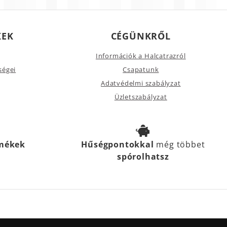
KEK
CÉGÜNKRŐL
Információk a Halcatrazról
ségei
Csapatunk
Adatvédelmi szabályzat
Üzletszabályzat
rmékek
Hűségpontokkal
még többet
spórolhatsz