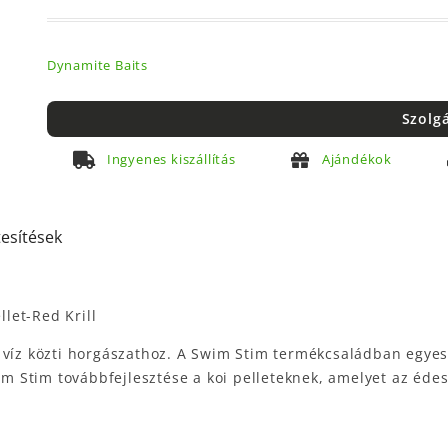
Dynamite Baits
Szolg
Ingyenes kiszállítás
Ajándékok
tesítések
let-Red Krill
y víz közti horgászathoz. A Swim Stim termékcsaládban egye
im Stim továbbfejlesztése a koi pelleteknek, amelyet az édes