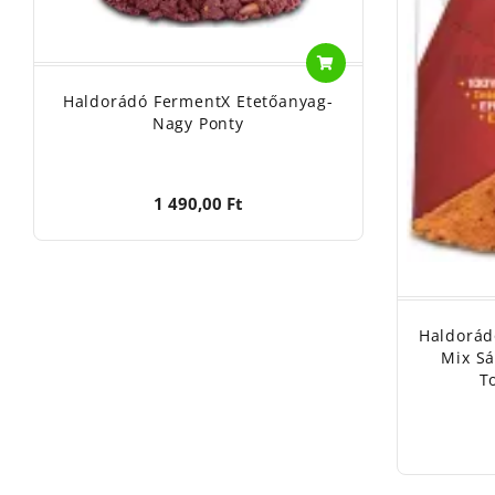
Haldorádó FermentX Etetőanyag-
Nagy Ponty
1 490,00 Ft
Haldorád
Mix Sá
T