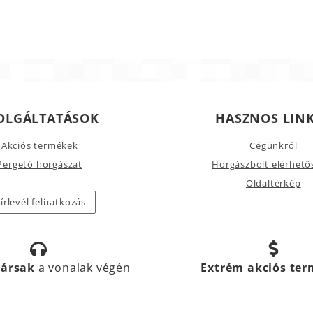
OLGÁLTATÁSOK
HASZNOS LIN
Akciós termékek
Cégünkről
Pergető horgászat
Horgászbolt elérhető
Oldaltérkép
írlevél feliratkozás
társak
a vonalak végén
Extrém akciós te