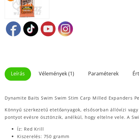
Leírás
Vélemények (1)
Paraméterek
Ér
Dynamite Baits Swim Swim Stim Carp Milled Expanders Pel
Könnyű szerkezetű etetőanyagok, elsősorban állóvízi vag
pontyot evésre ösztönzik, anélkül, hogy eltelne vele. A Sw
Íz: Red Krill
Kiszerelés: 750 gramm