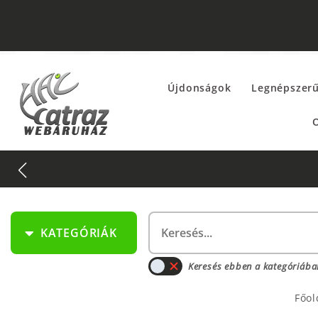
Újdonságok
Legnépszer
O
KATEGÓRIÁK
Keresés ebben a kategóriába
Főol