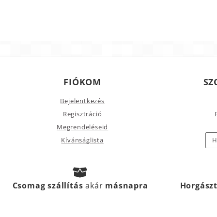
FIÓKOM
SZ
Bejelentkezés
Regisztráció
Megrendeléseid
Kívánságlista
H
Csomag szállítás
akár
másnapra
Horgász