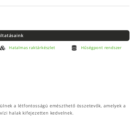
áltatásaink
Hatalmas raktárkészlet
Hűségpont rendszer
sülnek a létfontosságú emészthető összetevők, amelyek a
vízi halak kifejezetten kedvelnek.