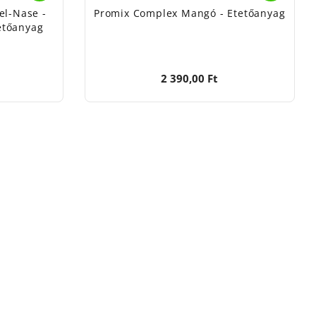
el-Nase -
Promix Complex Mangó - Etetőanyag
tetőanyag
2 390,00 Ft