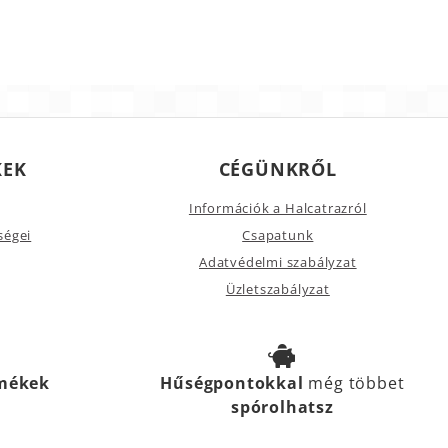
KEK
CÉGÜNKRŐL
Információk a Halcatrazról
ségei
Csapatunk
Adatvédelmi szabályzat
Üzletszabályzat
rmékek
Hűségpontokkal
még többet
spórolhatsz