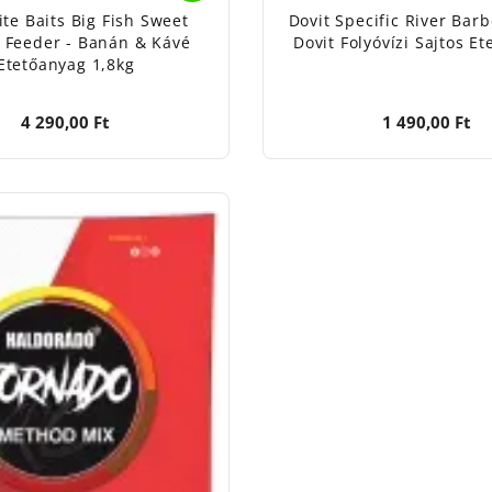
te Baits Big Fish Sweet
Dovit Specific River Barb
i Feeder - Banán & Kávé
Dovit Folyóvízi Sajtos E
Etetőanyag 1,8kg
4 290,00 Ft
1 490,00 Ft