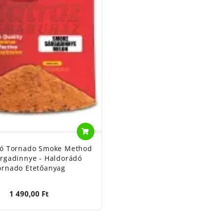
ó Tornado Smoke Method
rgadinnye - Haldorádó
ornado Etetőanyag
1 490,00 Ft