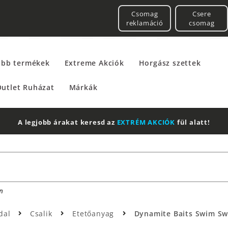
Csomag
Csere
reklamáció
csomag
űbb termékek
Extreme Akciók
Horgász szettek
utlet Ruházat
Márkák
A legjobb árakat keresd az
EXTRÉM AKCIÓK
fül alatt!
n
dal
Csalik
Etetőanyag
Dynamite Baits Swim Sw