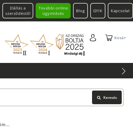
Elállás a
További online
Blog
GYIK
Kapcsolat
szerződéstől
ügyintézés
Kosár
Keresés
im...