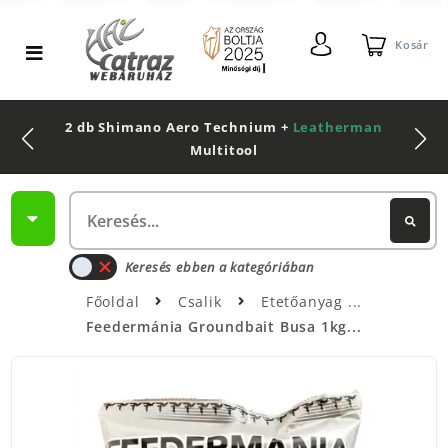
Kosár
2 db Shimano Aero Technium +
Leatherman
Multitool
Keresés ebben a kategóriában
Főoldal
Csalik
Etetőanyag
Feedermánia Groundbait Busa 1kg...