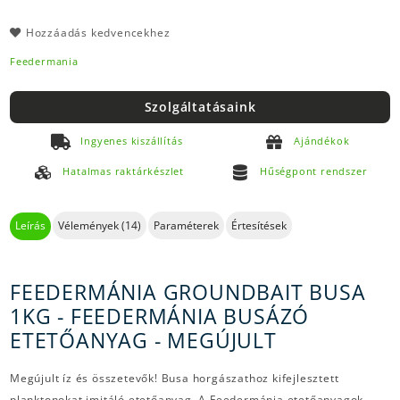
Hozzáadás kedvencekhez
Feedermania
Szolgáltatásaink
Ingyenes kiszállítás
Ajándékok
Hatalmas raktárkészlet
Hűségpont rendszer
Leírás
Vélemények (14)
Paraméterek
Értesítések
FEEDERMÁNIA GROUNDBAIT BUSA
1KG - FEEDERMÁNIA BUSÁZÓ
ETETŐANYAG - MEGÚJULT
Megújult íz és összetevők! Busa horgászathoz kifejlesztett
planktonokat imitáló etetőanyag. A Feedermánia etetőanyagok