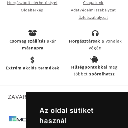
Horgászbolt elérhetőségei
Csapatunk
Oldaltérkép
Adatvédelmi szabályzat
Üzletszabályzat
Csomag szállítás
akár
Horgásztársak
a vonalak
másnapra
végén
Hűségpontokkal
még
Extrém akciós termékek
többet
spórolhatsz
ZAVARTALAN MŰKÖDÉSÜNKET SEGÍTIK
Az oldal sütiket
használ