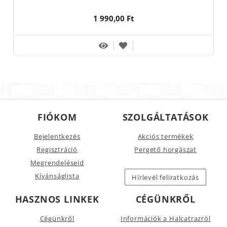
1 990,00 Ft
FIÓKOM
SZOLGÁLTATÁSOK
Bejelentkezés
Akciós termékek
Regisztráció
Pergető horgászat
Megrendeléseid
Kívánságlista
Hírlevél feliratkozás
HASZNOS LINKEK
CÉGÜNKRŐL
Cégünkről
Információk a Halcatrazról