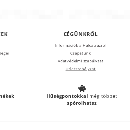
KEK
CÉGÜNKRŐL
Információk a Halcatrazról
ségei
Csapatunk
Adatvédelmi szabályzat
Üzletszabályzat
rmékek
Hűségpontokkal
még többet
spórolhatsz