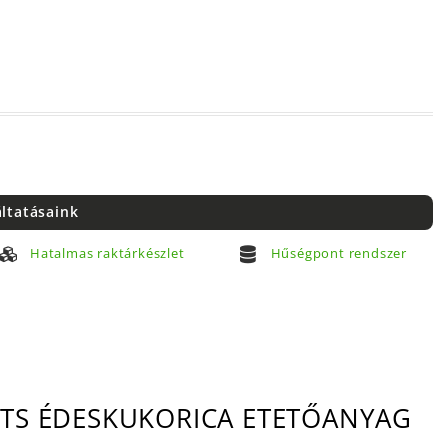
áltatásaink
Hatalmas raktárkészlet
Hűségpont rendszer
AITS ÉDESKUKORICA ETETŐANYAG