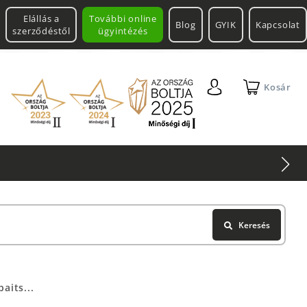
Elállás a
További online
Blog
GYIK
Kapcsolat
szerződéstől
ügyintézés
Kosár
Keresés
aits...