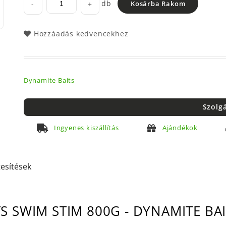
db
-
+
Kosárba Rakom
Hozzáadás kedvencekhez
Dynamite Baits
Szolg
Ingyenes kiszállítás
Ajándékok
tesítések
S SWIM STIM 800G - DYNAMITE B