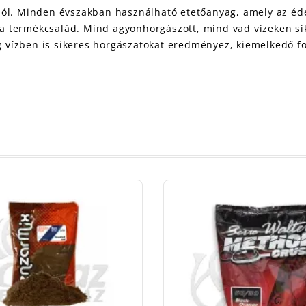
ól. Minden évszakban használható etetőanyag, amely az édes
 termékcsalád. Mind agyonhorgászott, mind vad vizeken sik
leg vízben is sikeres horgászatokat eredményez, kiemelkedő 