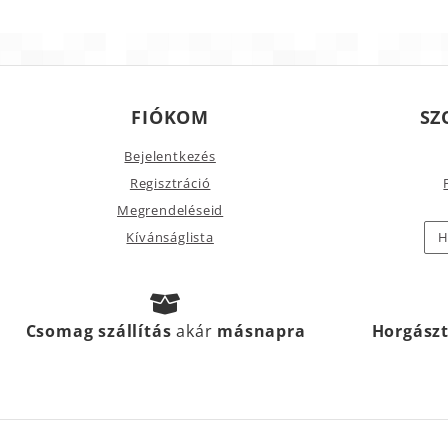
FIÓKOM
SZ
Bejelentkezés
Regisztráció
Megrendeléseid
Kívánságlista
H
Csomag szállítás
akár
másnapra
Horgász