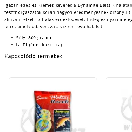
Igazán édes és krémes keverék a Dynamite Baits kínálatáb
teszthorgászatok során nagyon eredményesnek bizonyult a
aktívan felkelti a halak érdeklődését. Hideg és nyári me
létre, amely odavonzza a vízben lévő halakat.
Súly: 800 gramm
Íz: F1 (édes kukorica)
Kapcsolódó termékek