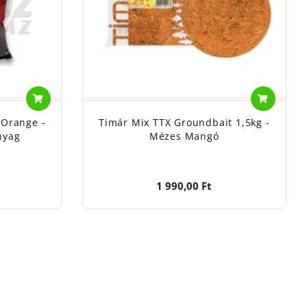
-Orange -
Timár Mix TTX Groundbait 1,5kg -
nyag
Mézes Mangó
1 990,00 Ft