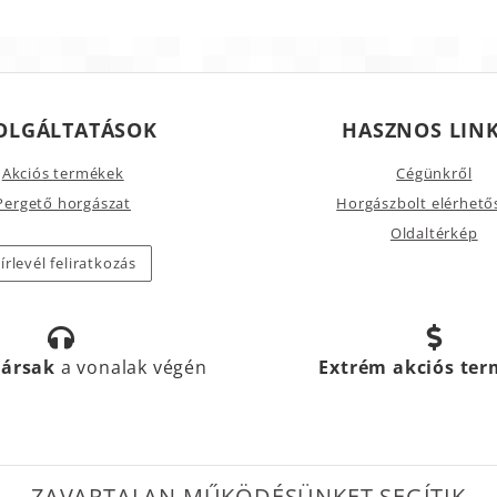
OLGÁLTATÁSOK
HASZNOS LIN
Akciós termékek
Cégünkről
Pergető horgászat
Horgászbolt elérhető
Oldaltérkép
írlevél feliratkozás
társak
a vonalak végén
Extrém akciós te
ZAVARTALAN MŰKÖDÉSÜNKET SEGÍTIK