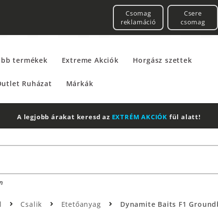
Csomag
Csere
reklamáció
csomag
űbb termékek
Extreme Akciók
Horgász szettek
utlet Ruházat
Márkák
A legjobb árakat keresd az
EXTRÉM AKCIÓK
fül alatt!
n
l
Csalik
Etetőanyag
Dynamite Baits F1 Groundb