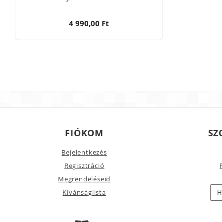
4 990,00 Ft
FIÓKOM
SZ
Bejelentkezés
Regisztráció
Megrendeléseid
Kívánságlista
H