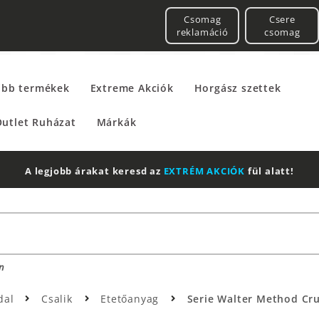
Csomag
Csere
reklamáció
csomag
űbb termékek
Extreme Akciók
Horgász szettek
utlet Ruházat
Márkák
2 db Shimano Aero Technium +
Leatherman
Multitool
n
dal
Csalik
Etetőanyag
Serie Walter Method Cru