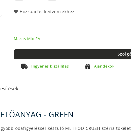
Hozzáadás kedvencekhez
Maros Mix EA
Szolg
Ingyenes kiszállítás
Ajándékok
tesítések
TETŐANYAG - GREEN
gyobb odafigyeléssel készülő METHOD CRUSH széria tökélete