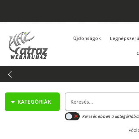
Újdonságok
Legnépszer
O
KATEGÓRIÁK
Keresés ebben a kategóriába
Főol