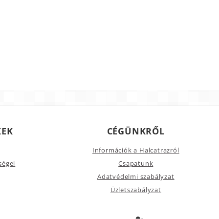
KEK
CÉGÜNKRŐL
Információk a Halcatrazról
ségei
Csapatunk
Adatvédelmi szabályzat
Üzletszabályzat