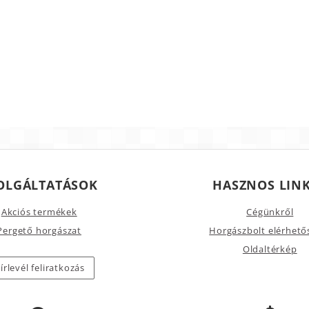
OLGÁLTATÁSOK
HASZNOS LIN
Akciós termékek
Cégünkről
Pergető horgászat
Horgászbolt elérhető
Oldaltérkép
írlevél feliratkozás