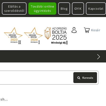
Elállás a
További online
Blog
GYIK
Kapcsolat
szerződéstől
ügyintézés
Kosár
Keresés
sh...