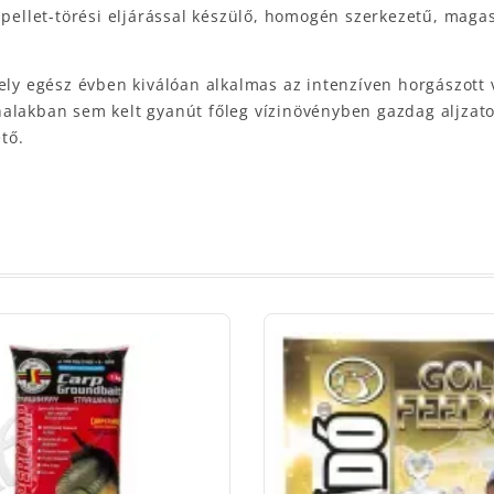
 pellet-törési eljárással készülő, homogén szerkezetű, magas
 egész évben kiválóan alkalmas az intenzíven horgászott 
halakban sem kelt gyanút főleg vízinövényben gazdag aljzat
tő.