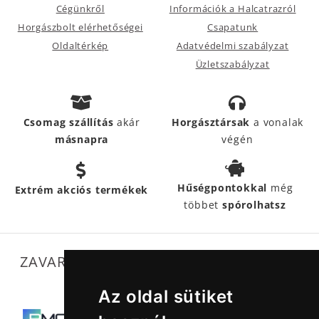
Cégünkről
Információk a Halcatrazról
Horgászbolt elérhetőségei
Csapatunk
Oldaltérkép
Adatvédelmi szabályzat
Üzletszabályzat
Csomag szállítás
akár
Horgásztársak
a vonalak
másnapra
végén
Hűségpontokkal
még
Extrém akciós termékek
többet
spórolhatsz
ZAVARTALAN MŰKÖDÉSÜNKET SEGÍTIK
Az oldal sütiket