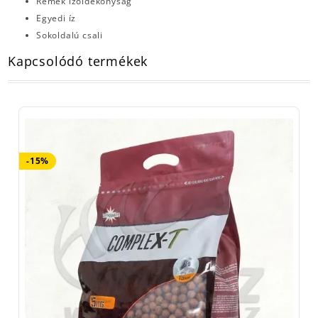
Remek ízoldékonyság
Egyedi íz
Sokoldalú csali
Kapcsolódó termékek
-15%