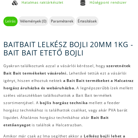
Hatalmas raktárkészlet
Hűségpont rendszer
Leírás
Vélemények (0)
Paraméterek
Értesítések
BAITBAIT LELKÉSZ BOJLI 20MM 1KG -
BAIT BAIT ETETŐ BOJLI
Gyakran találkoztunk azzal a vásárlói kéréssel, hogy
szeretnétek
Bait Bait termékeket vásárolni.
Lehetővé tettük ezt a vásárlói
igényt, hiszen elhoztuk nektek
a Bait Bait termékeket a Halcatraz
horgász áruházba és webáruházba.
A legnépszerűbb ízek mellett
széles választékban találkozhattok a Bait Bait termékek
szortimentjével. A
bojlis horgász technika
mellett a feeder
horgász technikához is találhattok csalikat, vagy akár PVA barát
liquidet. Általános horgász technikához akár
Bait Bait
etetőanyagot
is találtok a Halcatrazban.
Amikor már csak az Ima segíthet akkor a
Lelkész bojli lehet a