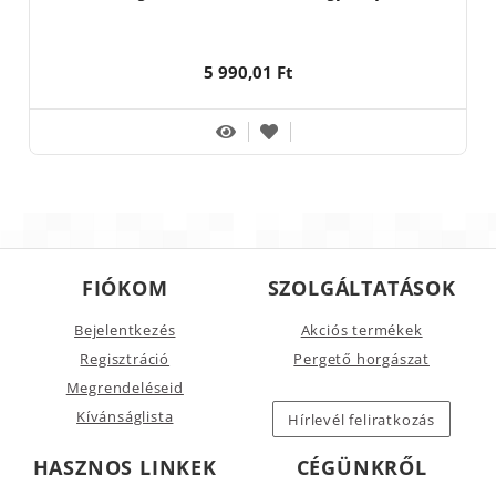
5 990,01 Ft
FIÓKOM
SZOLGÁLTATÁSOK
Bejelentkezés
Akciós termékek
Regisztráció
Pergető horgászat
Megrendeléseid
Kívánságlista
Hírlevél feliratkozás
HASZNOS LINKEK
CÉGÜNKRŐL