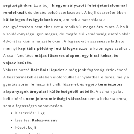
segítségünkre.
Ez a bojli
kiegyensúlyozott fehérjetartalommal
rendelkezik
és dercés belső szerkezettel. A bojli összetételében
különleges étvágyfokozó van
, aminek a használata a
csaligyártásban nem elterjedt a rendkívül magas ára miatt. A bojli
vízoldékonysága igen magas, de megfelelő keménység esetén akár
48-órát is kibír a hajszálelőkén. A fogásokat visszanézve látható
mennyi
kapitális példány lett kifogva
ezzel a különleges csalival.
A csali ízesítése
májas fűszeres alapon, egy kicsi keksz, és
vajsav beütés.
Válassz hozzá
Bait Bait liqudet
a még jobb fogósság érdekében!
A késztermékek esetében előfordulhat árnyalatbeli eltérés, mely a
gyártás során felhasznált chili, fűszerek és egyéb
természetes
alapanyagok árnyalati különbségéből adódik.
A színárnyalat
beli eltérés
nem jelent minőségi változást
sem a beltartalomra,
sem a fogosságra vonatkozóan.
Kiszerelés: 1 kg
Ízesítés:
Keksz-vajsav
Főzött bojli