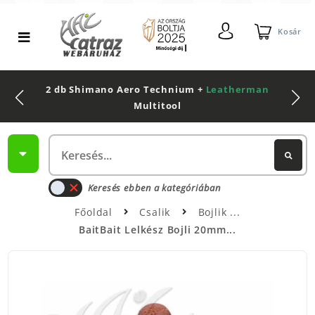
Kosár
2 db Shimano Aero Technium +
Leatherman
Multitool
Keresés ebben a kategóriában
Főoldal
Csalik
Bojlik
BaitBait Lelkész Bojli 20mm...