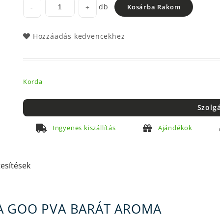
db
-
+
Kosárba Rakom
Hozzáadás kedvencekhez
Korda
Szolg
Ingyenes kiszállítás
Ajándékok
tesítések
A GOO PVA BARÁT AROMA