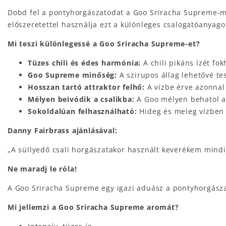
Dobd fel a pontyhorgászatodat a Goo Sriracha Supreme-mel,
előszeretettel használja ezt a különleges csalogatóanyagot
Mi teszi különlegessé a Goo Sriracha Supreme-et?
Tüzes chili és édes harmónia:
A chili pikáns ízét fo
Goo Supreme minőség:
A szirupos állag lehetővé tes
Hosszan tartó attraktor felhő:
A vízbe érve azonnal 
Mélyen beivódik a csalikba:
A Goo mélyen behatol a 
Sokoldalúan felhasználható:
Hideg és meleg vízben 
Danny Fairbrass ajánlásával:
„A süllyedő csali horgászatakor használt keverékem mindig
Ne maradj le róla!
A Goo Sriracha Supreme egy igazi aduász a pontyhorgásza
Mi jellemzi a Goo Sriracha Supreme aromát?