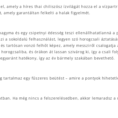
 amely a híres thai chiliszósz ízvilágát hozza el a vízpartr
, amely garantáltan felkelti a halak figyelmét.
khagyma és egy csipetnyi édesség teszi ellenállhatatlanná a
zi a sokoldalú felhasználást, legyen szó horogcsali áztatásá
és tartósan vonzó felhőt képez, amely messziről csalogatja 
horogcsaliba, és órákon át lassan szivárog ki, így a csali 
egyaránt hatékony, így az év bármely szakában bevethető.
 tartalmaz egy fűszeres beütést – amire a pontyok hihetetle
tban. Ha még nincs a felszerelésedben, akkor lemaradsz a 