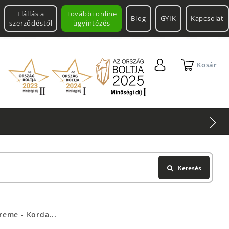
Elállás a
További online
Blog
GYIK
Kapcsolat
szerződéstől
ügyintézés
Kosár
Keresés
reme - Korda...