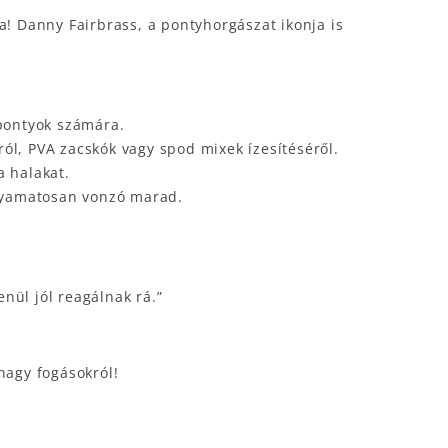
a! Danny Fairbrass, a pontyhorgászat ikonja is
 pontyok számára.
ról, PVA zacskók vagy spod mixek ízesítéséről.
a halakat.
folyamatosan vonzó marad.
nül jól reagálnak rá.”
nagy fogásokról!