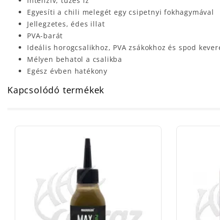
Intenzív, tüzes íz
Egyesíti a chili melegét egy csipetnyi fokhagymával
Jellegzetes, édes illat
PVA-barát
Ideális horogcsalikhoz, PVA zsákokhoz és spod keve
Mélyen behatol a csalikba
Egész évben hatékony
Kapcsolódó termékek