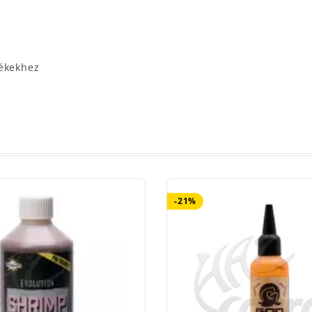
rékekhez
-21%