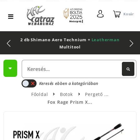
Kosár
2 db Shimano Aero Technium +
Leatherman
Multitool
Keresés ebben a kategóriában
Főoldal
Botok
Pergető
Fox Rage Prism X...