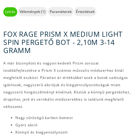
Leírás
Vélemények (1)
Paraméterek
Értesítések
FOX RAGE PRISM X MEDIUM LIGHT
SPIN PERGETŐ BOT - 2,10M 3-14
GRAMM
A már bizonyított és nagyon kedvelt Prism sorozat
továbbfejlesztése a Prism X számos műcsalis módszerhez kínál
megfelelő eszközt. Páratlan ár-értékükkel ezek a botok valóságos
igáslovak, nagyszerű akciójuk és kiegyensúlyozottságuk miatt
nagyszerű horgászélményt kínálnak. Köztük a könnyű pergetéshez,
dropshot, jerk és vertikális módszerekhez is találunk megfelelő
változatot.
Nagy sűrűségű karbon bottest
Gyors akció
Könnyű és kiegyensúlyozott