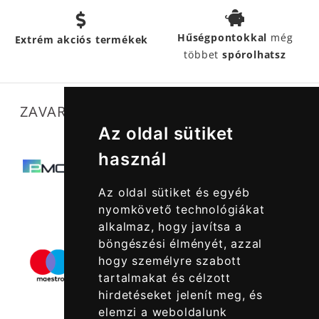
Hűségpontokkal
még
Extrém akciós termékek
többet
spórolhatsz
ZAVARTALAN MŰKÖDÉSÜNKET SEGÍTIK
Az oldal sütiket
használ
Az oldal sütiket és egyéb
nyomkövető technológiákat
alkalmaz, hogy javítsa a
böngészési élményét, azzal
hogy személyre szabott
tartalmakat és célzott
hirdetéseket jelenít meg, és
elemzi a weboldalunk