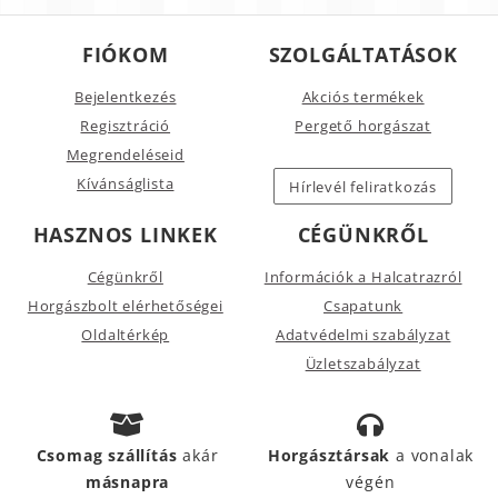
FIÓKOM
SZOLGÁLTATÁSOK
Bejelentkezés
Akciós termékek
Regisztráció
Pergető horgászat
Megrendeléseid
Kívánságlista
Hírlevél feliratkozás
HASZNOS LINKEK
CÉGÜNKRŐL
Cégünkről
Információk a Halcatrazról
Horgászbolt elérhetőségei
Csapatunk
Oldaltérkép
Adatvédelmi szabályzat
Üzletszabályzat
Csomag szállítás
akár
Horgásztársak
a vonalak
másnapra
végén