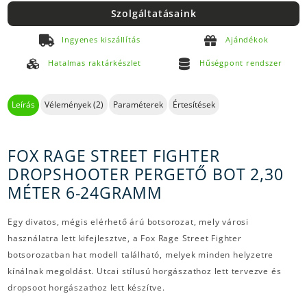
Szolgáltatásaink
Ingyenes kiszállítás
Ajándékok
Hatalmas raktárkészlet
Hűségpont rendszer
Leírás
Vélemények (2)
Paraméterek
Értesítések
FOX RAGE STREET FIGHTER
DROPSHOOTER PERGETŐ BOT 2,30
MÉTER 6-24GRAMM
Egy divatos, mégis elérhető árú botsorozat, mely városi
használatra lett kifejlesztve, a Fox Rage Street Fighter
botsorozatban hat modell található, melyek minden helyzetre
kínálnak megoldást. Utcai stílusú horgászathoz lett tervezve és
dropsoot horgászathoz lett készítve.