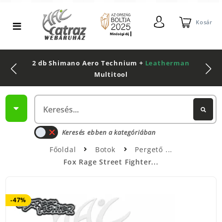
Kosár
2 db Shimano Aero Technium +
Leatherman
Multitool
Keresés ebben a kategóriában
Főoldal
Botok
Pergető
Fox Rage Street Fighter...
-47%