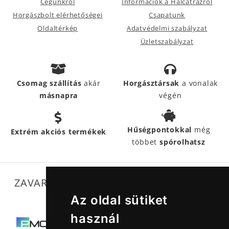
Cégünkről
Információk a Halcatrazról
Horgászbolt elérhetőségei
Csapatunk
Oldaltérkép
Adatvédelmi szabályzat
Üzletszabályzat
Csomag szállítás
akár
Horgásztársak
a vonalak
másnapra
végén
Hűségpontokkal
még
Extrém akciós termékek
többet
spórolhatsz
ZAVARTALAN MŰKÖDÉSÜNKET SEGÍTIK
Az oldal sütiket
használ