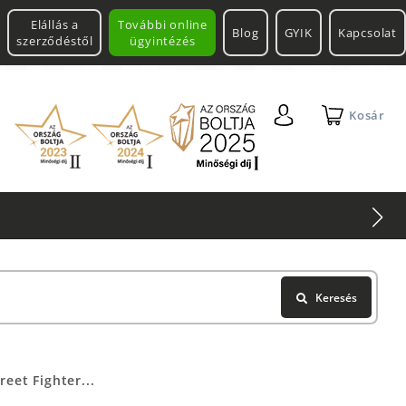
Elállás a
További online
Blog
GYIK
Kapcsolat
szerződéstől
ügyintézés
Kosár
Keresés
reet Fighter...