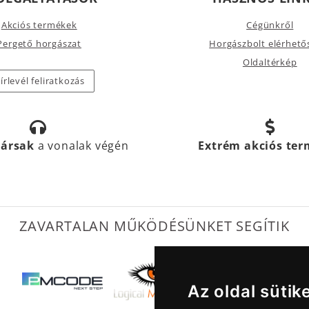
Akciós termékek
Cégünkről
Pergető horgászat
Horgászbolt elérhető
Oldaltérkép
írlevél feliratkozás
társak
a vonalak végén
Extrém akciós te
ZAVARTALAN MŰKÖDÉSÜNKET SEGÍTIK
Az oldal sütik