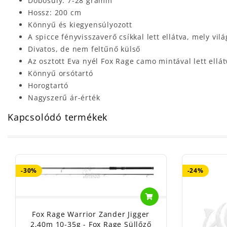
Dobósúly: 7-28 gramm
Hossz: 200 cm
Könnyű és kiegyensúlyozott
A spicce fényvisszaverő csíkkal lett ellátva, mely vi
Divatos, de nem feltűnő külső
Az osztott Eva nyél Fox Rage camo mintával lett ellát
Könnyű orsótartó
Horogtartó
Nagyszerű ár-érték
Kapcsolódó termékek
-30%
-24%
Fox Rage Warrior Zander Jigger
2,40m 10-35g - Fox Rage Süllőző