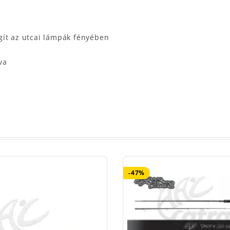
lágít az utcai lámpák fényében
va
-47%