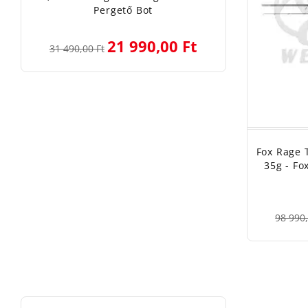
Pergető Bot
21 990,00 Ft
31 490,00 Ft
Fox Rage 
35g - Fo
98 990,