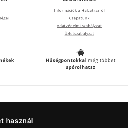
Információk a Halcatrazról
ségei
Csapatunk
Adatvédelmi szabályzat
Üzletszabályzat
rmékek
Hűségpontokkal
még többet
spórolhatsz
et használ