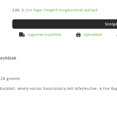
2.00,
2,
Fox Rage,
Pergető horgászoknak ajánljuk
Szolg
Ingyenes kiszállítás
Ajándékok
tesítések
7-28 gramm
latából, amely városi használatra lett kifejlesztve. A Fox R