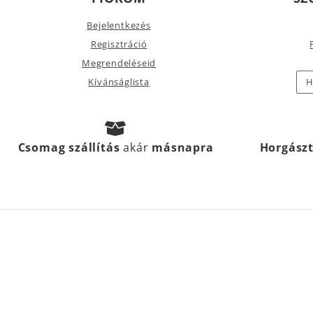
Bejelentkezés
Regisztráció
Megrendeléseid
Kívánságlista
H
Csomag szállítás
akár
másnapra
Horgász