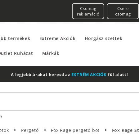
Csomag
Csere
reklamáció
csomag
űbb termékek
Extreme Akciók
Horgász szettek
utlet Ruházat
Márkák
A legjobb árakat keresd az
EXTRÉM AKCIÓK
fül alatt!
n
otok
Pergető
Fox Rage pergető bot
Fox Rage St