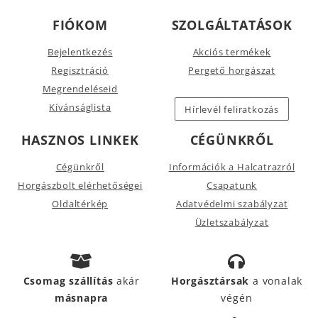
FIÓKOM
SZOLGÁLTATÁSOK
Bejelentkezés
Akciós termékek
Regisztráció
Pergető horgászat
Megrendeléseid
Kívánságlista
Hírlevél feliratkozás
HASZNOS LINKEK
CÉGÜNKRŐL
Cégünkről
Információk a Halcatrazról
Horgászbolt elérhetőségei
Csapatunk
Oldaltérkép
Adatvédelmi szabályzat
Üzletszabályzat
Csomag szállítás
akár
Horgásztársak
a vonalak
másnapra
végén