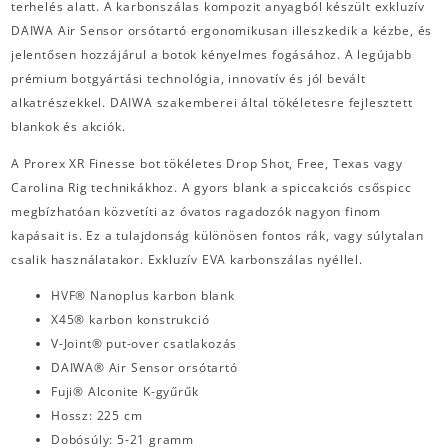
terhelés alatt. A karbonszálas kompozit anyagból készült exkluzív
DAIWA Air Sensor orsótartó ergonomikusan illeszkedik a kézbe, és
jelentősen hozzájárul a botok kényelmes fogásához. A legújabb
prémium botgyártási technológia, innovatív és jól bevált
alkatrészekkel. DAIWA szakemberei által tökéletesre fejlesztett
blankok és akciók.
A Prorex XR Finesse bot tökéletes Drop Shot, Free, Texas vagy
Carolina Rig technikákhoz. A gyors blank a spiccakciós csőspicc
megbízhatóan közvetíti az óvatos ragadozók nagyon finom
kapásait is. Ez a tulajdonság különösen fontos rák, vagy súlytalan
csalik használatakor. Exkluzív EVA karbonszálas nyéllel.
HVF® Nanoplus karbon blank
X45® karbon konstrukció
V-Joint® put-over csatlakozás
DAIWA® Air Sensor orsótartó
Fuji® Alconite K-gyűrűk
Hossz: 225 cm
Dobósúly: 5-21 gramm