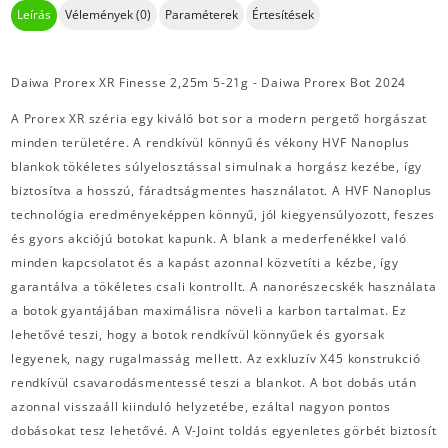
Leírás
Vélemények (0)
Paraméterek
Értesítések
Daiwa Prorex XR Finesse 2,25m 5-21g - Daiwa Prorex Bot 2024
A Prorex XR széria egy kiváló bot sor a modern pergető horgászat
minden területére. A rendkívül könnyű és vékony HVF Nanoplus
blankok tökéletes súlyelosztással simulnak a horgász kezébe, így
biztosítva a hosszú, fáradtságmentes használatot. A HVF Nanoplus
technológia eredményeképpen könnyű, jól kiegyensúlyozott, feszes
és gyors akciójú botokat kapunk. A blank a mederfenékkel való
minden kapcsolatot és a kapást azonnal közvetíti a kézbe, így
garantálva a tökéletes csali kontrollt. A nanorészecskék használata
a botok gyantájában maximálisra növeli a karbon tartalmat. Ez
lehetővé teszi, hogy a botok rendkívül könnyűek és gyorsak
legyenek, nagy rugalmasság mellett. Az exkluzív X45 konstrukció
rendkívül csavarodásmentessé teszi a blankot. A bot dobás után
azonnal visszaáll kiinduló helyzetébe, ezáltal nagyon pontos
dobásokat tesz lehetővé. A V-Joint toldás egyenletes görbét biztosít