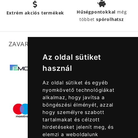
Hűségpontokkal
még
Extrém akciós termékek
többet
spórolhatsz
ZAVARTALAN MŰKÖDÉSÜNKET SEGÍTIK
Az oldal sütiket
használ
Az oldal sütiket és egyéb
nyomkövető technológiákat
alkalmaz, hogy javítsa a
böngészési élményét, azzal
hogy személyre szabott
tartalmakat és célzott
hirdetéseket jelenít meg, és
elemzi a weboldalunk