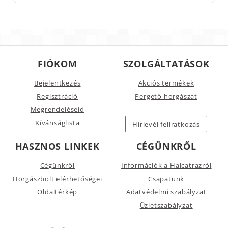
FIÓKOM
SZOLGÁLTATÁSOK
Bejelentkezés
Akciós termékek
Regisztráció
Pergető horgászat
Megrendeléseid
Kívánságlista
Hírlevél feliratkozás
HASZNOS LINKEK
CÉGÜNKRŐL
Cégünkről
Információk a Halcatrazról
Horgászbolt elérhetőségei
Csapatunk
Oldaltérkép
Adatvédelmi szabályzat
Üzletszabályzat