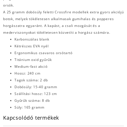
orsók.
A 25 gramm dobósúly feletti Crossfire modellek extra gyors akciójú
botok, melyek tökéletesen alkalmasak gumihalas és popperes
horgászatra egyaránt. A kapást, a csali mozgását és a
mederviszonyokat tökéletesen közvetíti a horgász számára.
Karbonszálas blank
Kétrészes EVA nyél
Ergonomikus csavaros orsótartó
Titánium oxid gyűrűk
Medium-fast akció
Hossz: 240 cm
Tagok száma: 2 db
Dobósúly: 15-40 gramm
Szállítási hossz: 123 cm
Gyűrűk száma: 8 db
Súly: 165 gramm
Kapcsolódó termékek