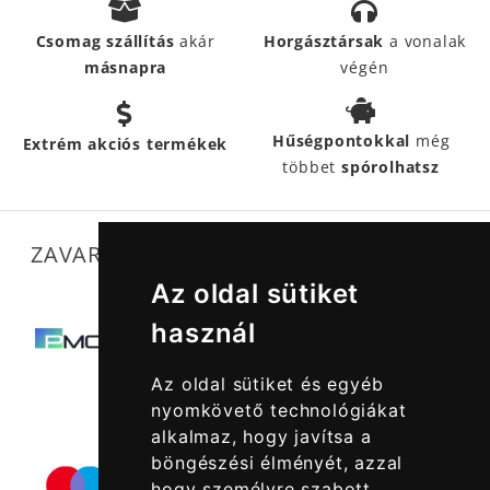
Csomag szállítás
akár
Horgásztársak
a vonalak
másnapra
végén
Hűségpontokkal
még
Extrém akciós termékek
többet
spórolhatsz
ZAVARTALAN MŰKÖDÉSÜNKET SEGÍTIK
Az oldal sütiket
használ
Az oldal sütiket és egyéb
nyomkövető technológiákat
alkalmaz, hogy javítsa a
böngészési élményét, azzal
hogy személyre szabott