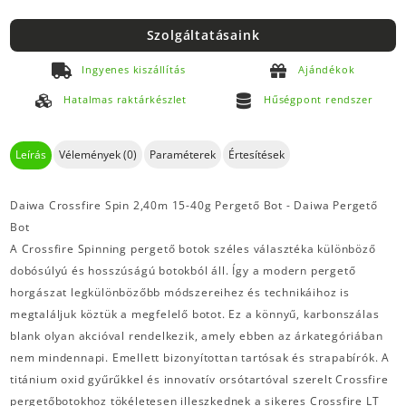
Szolgáltatásaink
Ingyenes kiszállítás
Ajándékok
Hatalmas raktárkészlet
Hűségpont rendszer
Leírás
Vélemények (0)
Paraméterek
Értesítések
Daiwa Crossfire Spin 2,40m 15-40g Pergető Bot - Daiwa Pergető
Bot
A Crossfire Spinning pergető botok széles választéka különböző
dobósúlyú és hosszúságú botokból áll. Így a modern pergető
horgászat legkülönbözőbb módszereihez és technikáihoz is
megtaláljuk köztük a megfelelő botot. Ez a könnyű, karbonszálas
blank olyan akcióval rendelkezik, amely ebben az árkategóriában
nem mindennapi. Emellett bizonyítottan tartósak és strapabírók. A
titánium oxid gyűrűkkel és innovatív orsótartóval szerelt Crossfire
pergetőbotokhoz tökéletesen illeszkednek a sikeres Crossfire LT