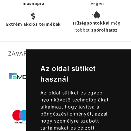
másnapra
végén
Hűségpontokkal
még
Extrém akciós termékek
többet
spórolhatsz
ZAVARTALAN MŰKÖDÉSÜNKET SEGÍTIK
Az oldal sütiket
használ
Az oldal sütiket és egyéb
nyomkövető technológiákat
alkalmaz, hogy javítsa a
böngészési élményét, azzal
hogy személyre szabott
tartalmakat és célzott