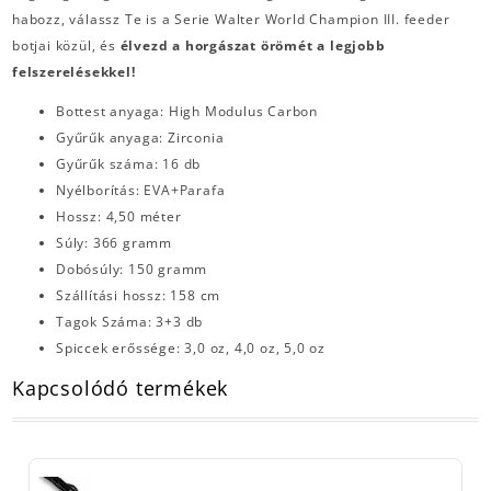
habozz, válassz Te is a Serie Walter World Champion III. feeder
botjai közül, és
élvezd a horgászat örömét a legjobb
felszerelésekkel!
Bottest anyaga: High Modulus Carbon
Gyűrűk anyaga: Zirconia
Gyűrűk száma: 16 db
Nyélborítás: EVA+Parafa
Hossz: 4,50 méter
Súly: 366 gramm
Dobósúly: 150 gramm
Szállítási hossz: 158 cm
Tagok Száma: 3+3 db
Spiccek erőssége: 3,0 oz, 4,0 oz, 5,0 oz
Kapcsolódó termékek