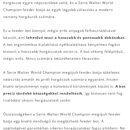
horgászat egyre népszerűbbé válik, és a Serie Walter World
Champion feeder botja az egyik legjobb választás a modern
verseny horgászok számára.
Ez a feeder bot könnyű, mégis erős anyagok felhasználásával
készült, ami
lehetővé teszi a hosszabb és pontosabb dobásokat.
A bot ergonomikus kialakítású nyélkialakítása kényelmes fogást
biztosít a hosszabb horgászatok során is. A bot vékony felépítésű,
mégis erős. Nincs számára leküzdhetetlen fárasztás.
A Serie Walter World Champion megújult feeder botja tökéletes
választás amatőr és profi horgászok számára egyaránt, hiszen
kiváló teljesítményt nyújt a különböző körülmények között is.
A bot
precíz távdobó készségekkel rendelkezik
, így biztosan nem fog
csalódást okozni horgászataid során.
Összességében a Serie Walter World Champion megújult feeder
botja egy kiváló minőségű és megbízható feeder bot. A
segítségével garantáltan sikeres horgászatokat fogsz eltölteni. Ne