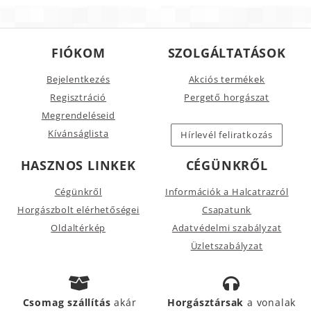
FIÓKOM
SZOLGÁLTATÁSOK
Bejelentkezés
Akciós termékek
Regisztráció
Pergető horgászat
Megrendeléseid
Kívánságlista
Hírlevél feliratkozás
HASZNOS LINKEK
CÉGÜNKRŐL
Cégünkről
Információk a Halcatrazról
Horgászbolt elérhetőségei
Csapatunk
Oldaltérkép
Adatvédelmi szabályzat
Üzletszabályzat
Csomag szállítás
akár
Horgásztársak
a vonalak