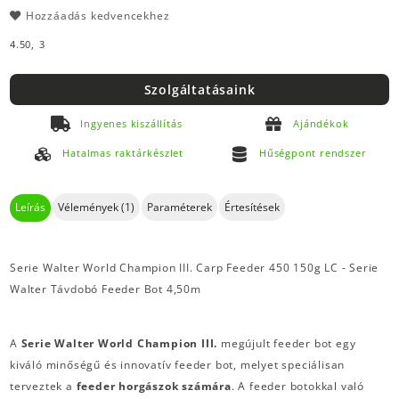
Hozzáadás kedvencekhez
4.50,
3
Szolgáltatásaink
Ingyenes kiszállítás
Ajándékok
Hatalmas raktárkészlet
Hűségpont rendszer
Leírás
Vélemények (1)
Paraméterek
Értesítések
Serie Walter World Champion III. Carp Feeder 450 150g LC - Serie
Walter Távdobó Feeder Bot 4,50m
A
Serie Walter World Champion III.
megújult feeder bot egy
kiváló minőségű és innovatív feeder bot, melyet speciálisan
terveztek a
feeder horgászok számára
. A feeder botokkal való