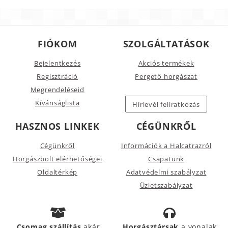
FIÓKOM
SZOLGÁLTATÁSOK
Bejelentkezés
Akciós termékek
Regisztráció
Pergető horgászat
Megrendeléseid
Kívánságlista
Hírlevél feliratkozás
HASZNOS LINKEK
CÉGÜNKRŐL
Cégünkről
Információk a Halcatrazról
Horgászbolt elérhetőségei
Csapatunk
Oldaltérkép
Adatvédelmi szabályzat
Üzletszabályzat
Csomag szállítás
akár
Horgásztársak
a vonalak