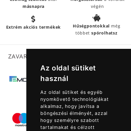
másnapra
végén
Hűségpontokkal
még
Extrém akciós termékek
többet
spórolhatsz
ZAVARTALAN MŰKÖDÉSÜNKET SEGÍTIK
Az oldal sütiket
használ
Az oldal sütiket és egyéb
nyomkövető technológiákat
alkalmaz, hogy javítsa a
böngészési élményét, azzal
hogy személyre szabott
tartalmakat és célzott