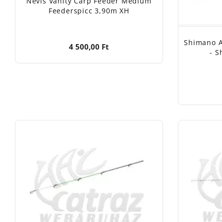
Nevis Vanity Carp Feeder Medium
Feederspicc 3,90m XH
Shimano A
4 500,00 Ft
- S