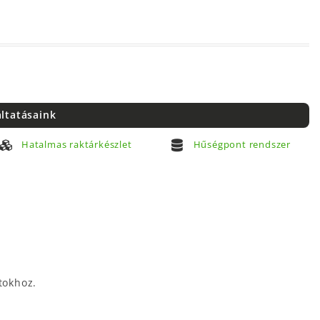
áltatásaink
Hatalmas raktárkészlet
Hűségpont rendszer
tokhoz.