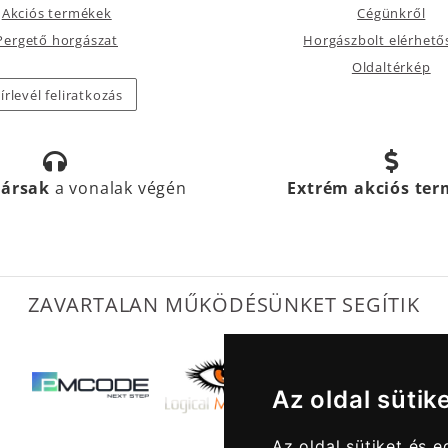
Akciós termékek
Cégünkről
Pergető horgászat
Horgászbolt elérhető
Oldaltérkép
írlevél feliratkozás
társak
a vonalak végén
Extrém akciós te
ZAVARTALAN MŰKÖDÉSÜNKET SEGÍTIK
Az oldal sütik
Az oldal sütiket és 