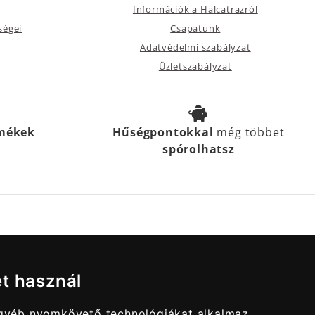
Információk a Halcatrazról
ségei
Csapatunk
Adatvédelmi szabályzat
Üzletszabályzat
rmékek
Hűségpontokkal
még többet
spórolhatsz
et használ
egyéb nyomkövető technológiákat alkalmaz,