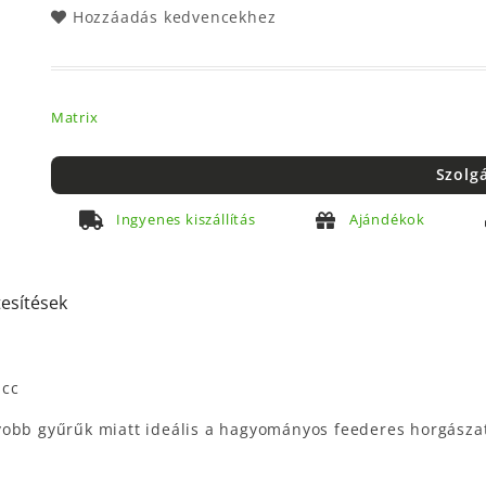
Hozzáadás kedvencekhez
Matrix
Szolg
Ingyenes kiszállítás
Ajándékok
tesítések
icc
yobb gyűrűk miatt ideális a hagyományos feederes horgásza