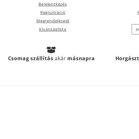
Bejelentkezés
Regisztráció
Megrendeléseid
Kívánságlista
H
Csomag szállítás
akár
másnapra
Horgász