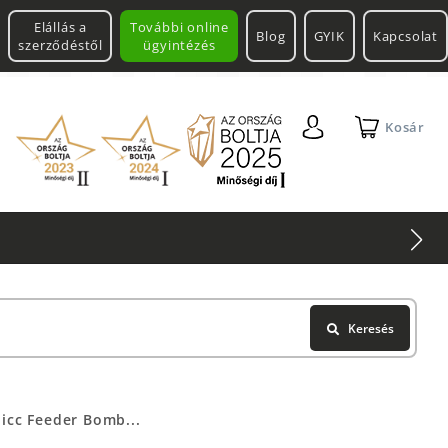
Elállás a
További online
Blog
GYIK
Kapcsolat
szerződéstől
ügyintézés
Kosár
Keresés
icc Feeder Bomb...