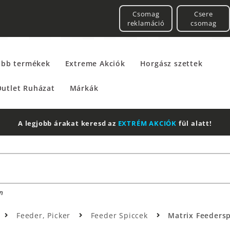
Csomag
Csere
reklamáció
csomag
űbb termékek
Extreme Akciók
Horgász szettek
utlet Ruházat
Márkák
A legjobb árakat keresd az
EXTRÉM AKCIÓK
fül alatt!
n
Feeder, Picker
Feeder Spiccek
Matrix Feedersp