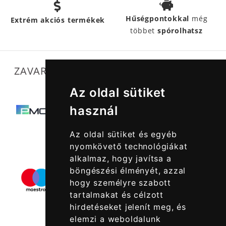
Hűségpontokkal
még
Extrém akciós termékek
többet
spórolhatsz
ZAVARTALAN MŰKÖDÉSÜNKET SEGÍTIK
Az oldal sütiket
használ
Az oldal sütiket és egyéb
nyomkövető technológiákat
alkalmaz, hogy javítsa a
böngészési élményét, azzal
hogy személyre szabott
tartalmakat és célzott
hirdetéseket jelenít meg, és
elemzi a weboldalunk