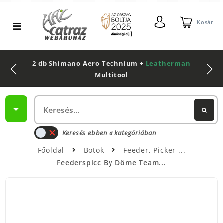
Kosár
2 db Shimano Aero Technium +
Leatherman
Multitool
Keresés ebben a kategóriában
Főoldal
Botok
Feeder, Picker
Feederspicc By Döme Team...