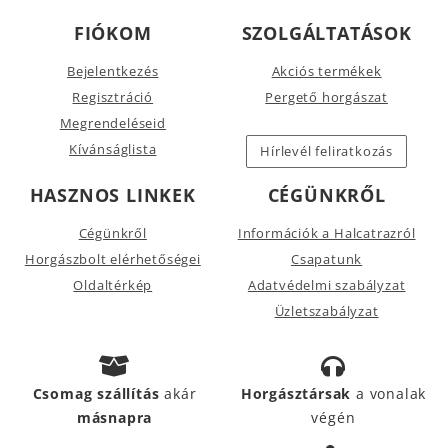
FIÓKOM
SZOLGÁLTATÁSOK
Bejelentkezés
Akciós termékek
Regisztráció
Pergető horgászat
Megrendeléseid
Kívánságlista
Hírlevél feliratkozás
HASZNOS LINKEK
CÉGÜNKRŐL
Cégünkről
Információk a Halcatrazról
Horgászbolt elérhetőségei
Csapatunk
Oldaltérkép
Adatvédelmi szabályzat
Üzletszabályzat
Csomag szállítás
akár
Horgásztársak
a vonalak
másnapra
végén